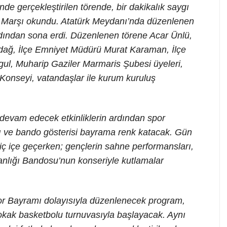
e gerçekleştirilen törende, bir dakikalık saygı
l Marşı okundu. Atatürk Meydanı’nda düzenlenen
ardından sona erdi. Düzenlenen törene Acar Ünlü,
dağ, İlçe Emniyet Müdürü Murat Karaman, İlçe
l, Muharip Gaziler Marmaris Şubesi üyeleri,
t Konseyi, vatandaşlar ile kurum kuruluş
e devam edecek etkinliklerin ardından spor
ayı ve bando gösterisi bayrama renk katacak. Gün
 iç içe geçerken; gençlerin sahne performansları,
nlığı Bandosu’nun konseriyle kutlamalar
or Bayramı dolayısıyla düzenlenecek program,
kak basketbolu turnuvasıyla başlayacak. Aynı