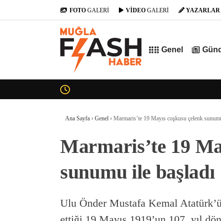
FOTO
GALERİ
VİDEO
GALERİ
YAZARLAR
Genel
Gün
Ana Sayfa
›
Genel
›
Marmaris’te 19 Mayıs coşkusu çelenk sunumu 
Marmaris’te 19 Ma
sunumu ile başladı
Ulu Önder Mustafa Kemal Atatürk’ün
ettiği 19 Mayıs 1919’un 107. yıl dö