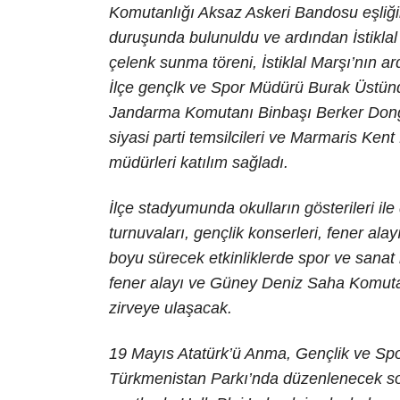
Komutanlığı Aksaz Askeri Bandosu eşliğind
duruşunda bulunuldu ve ardından İstikla
çelenk sunma töreni, İstiklal Marşı’nın 
İlçe gençlk ve Spor Müdürü Burak Üstün
Jandarma Komutanı Binbaşı Berker Dongu
siyasi parti temsilcileri ve Marmaris Ken
müdürleri katılım sağladı.
İlçe stadyumunda okulların gösterileri il
turnuvaları, gençlik konserleri, fener al
boyu sürecek etkinliklerde spor ve sanat
fener alayı ve Güney Deniz Saha Komuta
zirveye ulaşacak.
19 Mayıs Atatürk’ü Anma, Gençlik ve Sp
Türkmenistan Parkı’nda düzenlenecek so