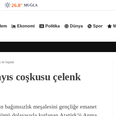
26.8
°
MUĞLA
dem
Ekonomi
Politika
Dünya
Spor
M
ile başladı
yıs coşkusu çelenk
 bağımsızlık meşalesini gençliğe emanet
nümü dolayısıyla kutlanan Atatürk’ü Anma,