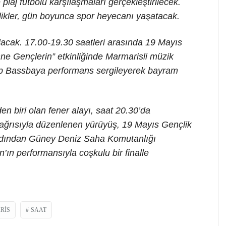
 plaj futbolu karşılaşmaları gerçekleştirilecek.
likler, gün boyunca spor heyecanı yaşatacak.
lacak. 17.00-19.30 saatleri arasında 19 Mayıs
e Gençlerin” etkinliğinde Marmarisli müzik
up Bassbaya performans sergileyerek bayram
n biri olan fener alayı, saat 20.30’da
 çağrısıyla düzenlenen yürüyüş, 19 Mayıs Gençlik
rdından Güney Deniz Saha Komutanlığı
n performansıyla coşkulu bir finalle
RIS
SAAT