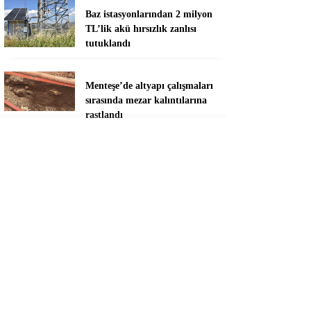
Baz istasyonlarından 2 milyon
TL’lik akü hırsızlık zanlısı
tutuklandı
Menteşe’de altyapı çalışmaları
sırasında mezar kalıntılarına
rastlandı
Marmaris’te sahillere sıkı
denetim
Marmaris’te derelerde temizlik
seferberliği
Burhan Eşer: “Genç ve
dinamik bir takım oluşturmaya
çalışıyoruz”