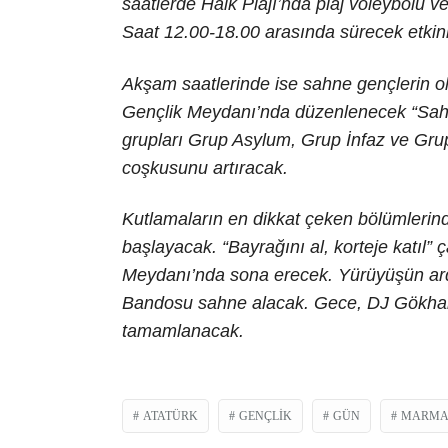
saatlerde Halk Plajı’nda plaj voleybolu ve
Saat 12.00-18.00 arasında sürecek etkin
Akşam saatlerinde ise sahne gençlerin o
Gençlik Meydanı’nda düzenlenecek “Sahn
grupları Grup Asylum, Grup İnfaz ve Gr
coşkusunu artıracak.
Kutlamaların en dikkat çeken bölümlerinde
başlayacak. “Bayrağını al, korteje katıl”
Meydanı’nda sona erecek. Yürüyüşün a
Bandosu sahne alacak. Gece, DJ Gökhan’ı
tamamlanacak.
ATATÜRK
GENÇLIK
GÜN
MARMA