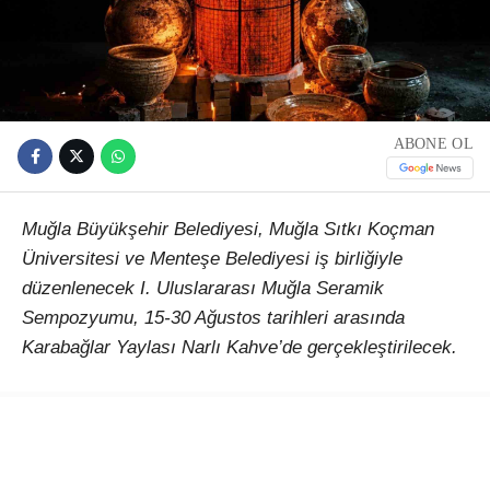
ABONE OL
Muğla Büyükşehir Belediyesi, Muğla Sıtkı Koçman
Üniversitesi ve Menteşe Belediyesi iş birliğiyle
düzenlenecek I. Uluslararası Muğla Seramik
Sempozyumu, 15-30 Ağustos tarihleri arasında
Karabağlar Yaylası Narlı Kahve’de gerçekleştirilecek.
Çağlar Ötesinden Günümüze Kadim Miras: Seramik
temasıyla düzenlenecek etkinlik, Türkiye’den ve farklı
ülkelerden sanatçıları Muğla’da buluşturacak. 15-30