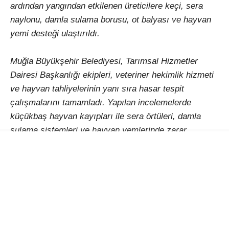
ardından yangından etkilenen üreticilere keçi, sera
naylonu, damla sulama borusu, ot balyası ve hayvan
yemi desteği ulaştırıldı.
Muğla Büyükşehir Belediyesi, Tarımsal Hizmetler
Dairesi Başkanlığı ekipleri, veteriner hekimlik hizmeti
ve hayvan tahliyelerinin yanı sıra hasar tespit
çalışmalarını tamamladı. Yapılan incelemelerde
küçükbaş hayvan kayıpları ile sera örtüleri, damla
sulama sistemleri ve hayvan yemlerinde zarar
oluştuğu belirlendi. Soğutma çalışmalarının sona
ermesinin hemen ardından ise üreticilere kıl keçisi,
sera naylonu, damla sulama borusu, ot balyası ve
hayvan yemi desteği sağlanarak üretimin yeniden
başlaması için ilk adım atıldı.
Seydikemer Bayır Mahalle Muhtarı İlyas Kızılkaya