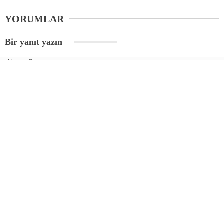
YORUMLAR
Bir yanıt yazın
Yorum
*
Ad
*
E-posta
*
Daha sonraki yorumlarımda kullanılması için adım, e-posta adresim ve
site adresim bu tarayıcıya kaydedilsin.