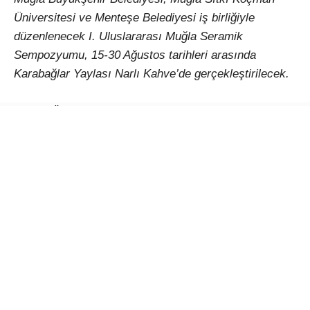
Üniversitesi ve Menteşe Belediyesi iş birliğiyle
düzenlenecek I. Uluslararası Muğla Seramik
Sempozyumu, 15-30 Ağustos tarihleri arasında
Karabağlar Yaylası Narlı Kahve’de gerçekleştirilecek.
Çağlar Ötesinden Günümüze Kadim Miras: Seramik
temasıyla düzenlenecek etkinlik, Türkiye’den ve farklı
ülkelerden sanatçıları Muğla’da buluşturacak. 15-30
Ağustos 2026 tarihleri arasında gerçekleştirilecek I.
Uluslararası Muğla Seramik Sempozyumu, seramiğin
binlerce yıllık kültürel mirasını çağdaş sanat
anlayışıyla bir araya getirerek uluslararası bir
paylaşım platformu oluşturmayı amaçlıyor.
Türkiye ve Dünyadan sanatçılar Muğla’da bir araya
gelecek