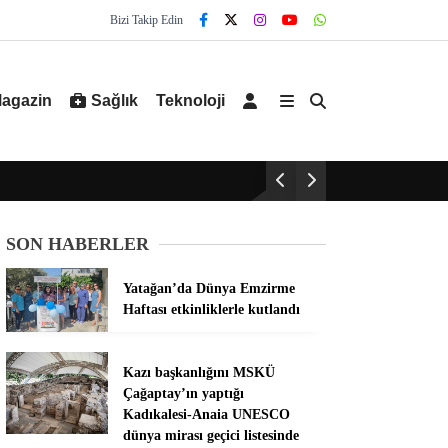
Bizi Takip Edin
agazin
Sağlık
Teknoloji
SON HABERLER
Yatağan’da Dünya Emzirme
Haftası etkinliklerle kutlandı
Kazı başkanlığını MSKÜ
Çağaptay’ın yaptığı
Kadıkalesi-Anaia UNESCO
dünya mirası geçici listesinde