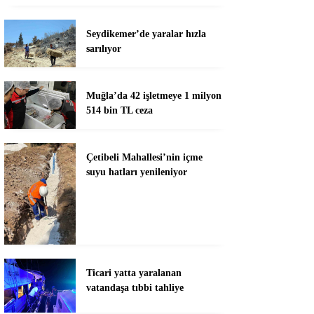
Seydikemer’de yaralar hızla
sarılıyor
Muğla’da 42 işletmeye 1 milyon
514 bin TL ceza
Çetibeli Mahallesi’nin içme
suyu hatları yenileniyor
Ticari yatta yaralanan
vatandaşa tıbbi tahliye