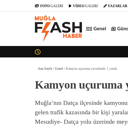
FOTO
GALERİ
VİDEO
GALERİ
YAZARLAR
Genel
Gün
Ana Sayfa
›
Genel
›
Kamyon uçuruma yuvarlandı: 1 yaralı
Kamyon uçuruma yu
Muğla’nın Datça ilçesinde kamyon
gelen trafik kazasında bir kişi yaral
Mesudiye- Datça yolu üzerinde meyda