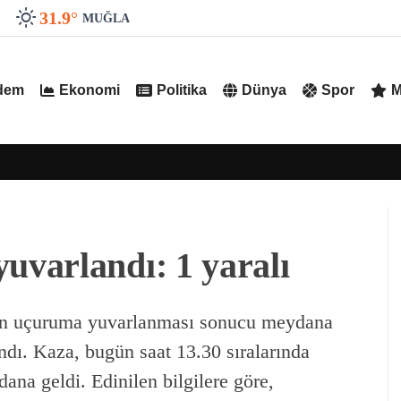
31.9
°
MUĞLA
dem
Ekonomi
Politika
Dünya
Spor
M
varlandı: 1 yaralı
un uçuruma yuvarlanması sonucu meydana
andı. Kaza, bugün saat 13.30 sıralarında
na geldi. Edinilen bilgilere göre,