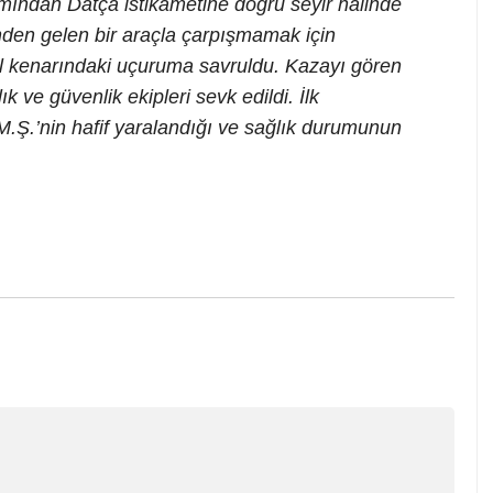
ımından Datça istikametine doğru seyir halinde
nden gelen bir araçla çarpışmamak için
l kenarındaki uçuruma savruldu. Kazayı gören
k ve güvenlik ekipleri sevk edildi. İlk
.Ş.’nin hafif yaralandığı ve sağlık durumunun