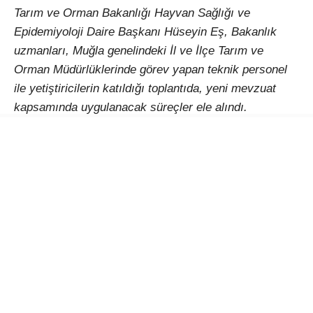
Tarım ve Orman Bakanlığı Hayvan Sağlığı ve
Epidemiyoloji Daire Başkanı Hüseyin Eş, Bakanlık
uzmanları, Muğla genelindeki İl ve İlçe Tarım ve
Orman Müdürlüklerinde görev yapan teknik personel
ile yetiştiricilerin katıldığı toplantıda, yeni mevzuat
kapsamında uygulanacak süreçler ele alındı.
Toplantıda, “Saha Hazırlığı ve Biyogüvenlik” başlığı
altında işletmelerde uygulanması gereken
biyogüvenlik tedbirleri, saha hazırlığına ilişkin
uygulama adımları, teknik detaylar ve süreç yönetimi
hakkında katılımcılara bilgi verildi.
“Ari Statü ve Üretici Yükümlülükleri” başlığında ise
işletmelerin hastalıktan ari statüye geçiş süreçleri,
mevzuat kapsamında belirlenen kriterler ve