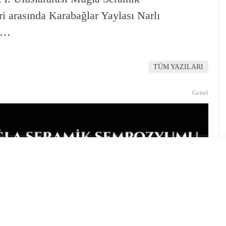
i arasında Karabağlar Yaylası Narlı
r …
TÜM YAZILARI
Genel