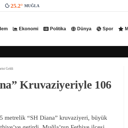
25.2
°
MUĞLA
dem
Ekonomi
Politika
Dünya
Spor
M
rist Geldi
na” Kruvaziyeriyle 106
25 metrelik “SH Diana” kruvaziyeri, büyük
hiye’ye getirdi. Muğla’nın Fethiye ilçesi,