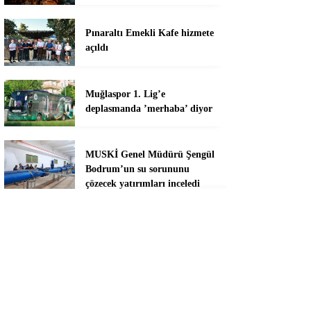
Pınaraltı Emekli Kafe hizmete
açıldı
Muğlaspor 1. Lig’e
deplasmanda ’merhaba’ diyor
MUSKİ Genel Müdürü Şengül
Bodrum’un su sorununu
çözecek yatırımları inceledi
Başkan Aras 2,5 yılın hesabını
veriyor
Menteşe’de Ev Yangını: Ütü
Yangına Neden Oldu