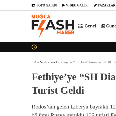
FOTO
GALERİ
VİDEO
GALERİ
YAZARLAR
Genel
Gün
Ana Sayfa
›
Genel
›
Fethiye’ye “SH Diana” Kruvaziyeriyle 106 Tu
Fethiye’ye “SH Dia
Turist Geldi
Rodos’tan gelen Liberya bayraklı 1
bölümü Rusya uyruklu 106 turisti Fet