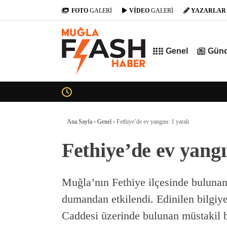
FOTO
GALERİ
VİDEO
GALERİ
YAZARLAR
Genel
Gün
Ana Sayfa
›
Genel
›
Fethiye’de ev yangını: 1 yaralı
Fethiye’de ev yangı
Muğla’nın Fethiye ilçesinde bulunan
dumandan etkilendi. Edinilen bilgiy
Caddesi üzerinde bulunan müstakil 