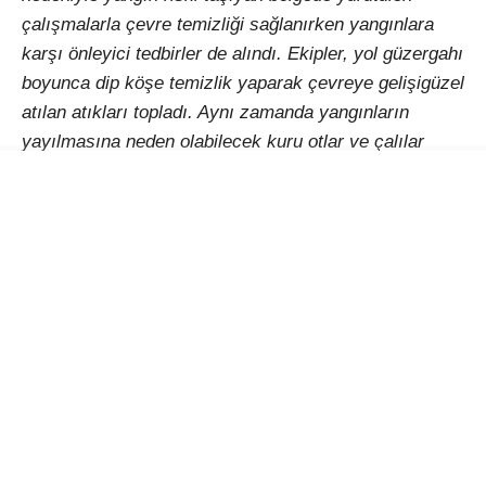
çalışmalarla çevre temizliği sağlanırken yangınlara
karşı önleyici tedbirler de alındı. Ekipler, yol güzergahı
boyunca dip köşe temizlik yaparak çevreye gelişigüzel
atılan atıkları topladı. Aynı zamanda yangınların
yayılmasına neden olabilecek kuru otlar ve çalılar
temizlenerek bölge daha güvenli hale getirildi.
Yaz aylarında artan yangın riskine karşı ilçe genelinde
temizlik ve bakım çalışmalarını aralıksız
sürdürüldüğünü ifade eden Belediye yetkilileri,
vatandaşlara da önemli uyarılarda bulundu. Özellikle
ormanlık alanlara yakın bölgelerde yol kenarlarına çöp
bırakılmaması, sigara izmariti atılmaması ve yangına
sebebiyet verebilecek davranışlardan kaçınılması
gerektiği vurgulandı.