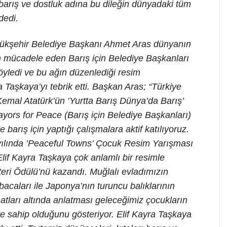
barış ve dostluk adına bu dileğin dünyadaki tüm
dedi.
üyükşehir Belediye Başkanı Ahmet Aras dünyanın
n mücadele eden Barış için Belediye Başkanları
öyledi ve bu ağın düzenlediği resim
 Taşkaya’yı tebrik etti. Başkan Aras; “Türkiye
emal Atatürk’ün ’Yurtta Barış Dünya’da Barış’
ayors for Peace (Barış için Belediye Başkanları)
barış için yaptığı çalışmalara aktif katılıyoruz.
 yılında ’Peaceful Towns’ Çocuk Resim Yarışması
if Kayra Taşkaya çok anlamlı bir resimle
eri Ödülü’nü kazandı. Muğlalı evladımızın
 bacaları ile Japonya’nın turuncu balıklarının
tları altında anlatması geleceğimiz çocukların
re sahip olduğunu gösteriyor. Elif Kayra Taşkaya