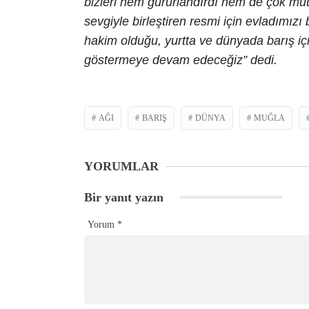
bizleri hem gururlandırdı hem de çok mutlu
sevgiyle birleştiren resmi için evladımız
hakim olduğu, yurtta ve dünyada barış iç
göstermeye devam edeceğiz” dedi.
AĞI
BARIŞ
DÜNYA
MUĞLA
YORUMLAR
Bir yanıt yazın
Yorum
*