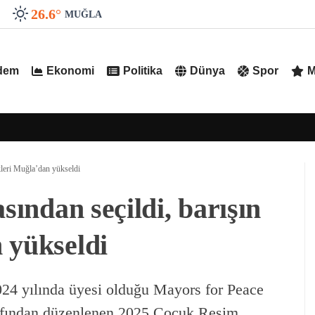
26.6
°
MUĞLA
dem
Ekonomi
Politika
Dünya
Spor
M
nkleri Muğla’dan yükseldi
sından seçildi, barışın
 yükseldi
24 yılında üyesi olduğu Mayors for Peace
arafından düzenlenen 2025 Çocuk Resim