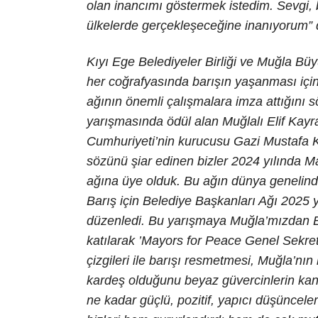
olan inancımı göstermek istedim. Sevgi, 
ülkelerde gerçekleşeceğine inanıyorum” 
Kıyı Ege Belediyeler Birliği ve Muğla B
her coğrafyasında barışın yaşanması içi
ağının önemli çalışmalara imza attığını s
yarışmasında ödül alan Muğlalı Elif Kayra
Cumhuriyeti’nin kurucusu Gazi Mustafa K
sözünü şiar edinen bizler 2024 yılında M
ağına üye olduk. Bu ağın dünya genelinde 
Barış için Belediye Başkanları Ağı 2025
düzenledi. Bu yarışmaya Muğla’mızdan El
katılarak ’Mayors for Peace Genel Sekret
çizgileri ile barışı resmetmesi, Muğla’nın
kardeş olduğunu beyaz güvercinlerin kana
ne kadar güçlü, pozitif, yapıcı düşüncele