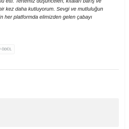
 etti. Tertemiz düşünceleri, kıtaları barış ve
ı bir kez daha kutluyorum. Sevgi ve mutluluğun
in her platformda elimizden gelen çabayı
ÖDÜL