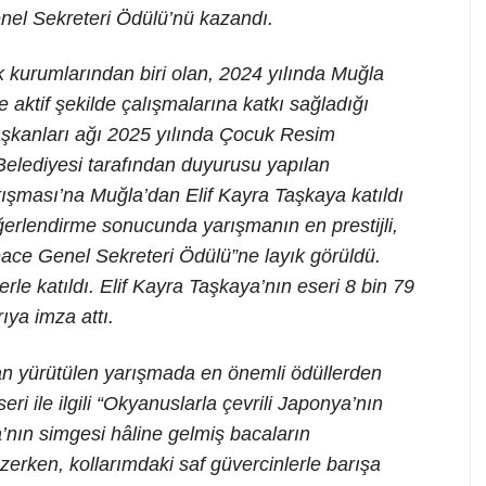
nel Sekreteri Ödülü’nü kazandı.
 kurumlarından biri olan, 2024 yılında Muğla
 aktif şekilde çalışmalarına katkı sağladığı
aşkanları ağı 2025 yılında Çocuk Resim
elediyesi tarafından duyurusu yapılan
şması’na Muğla’dan Elif Kayra Taşkaya katıldı
eğerlendirme sonucunda yarışmanın en prestijli,
Peace Genel Sekreteri Ödülü”ne layık görüldü.
rle katıldı. Elif Kayra Taşkaya’nın eseri 8 bin 79
ıya imza attı.
dan yürütülen yarışmada en önemli ödüllerden
eri ile ilgili “Okyanuslarla çevrili Japonya’nın
a’nın simgesi hâline gelmiş bacaların
üzerken, kollarımdaki saf güvercinlerle barışa