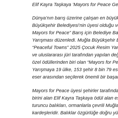
Elif Kayra Taşkaya ’Mayors for Peace Ge
Dünya’nın barış üzerine çalışan en büyük
Büyükşehir Belediyesi’nin üyesi olduğu ve
Mayors for Peace” Barış için Belediye B
Yarışması düzenledi. Muğla Büyükşehir B
“Peaceful Towns” 2025 Çocuk Resim Yarı
ve uluslararası jüri tarafından yapılan d
özel ödüllerinden biri olan “Mayors for 
Yarışmaya 19 ülke, 153 şehir 8 bin 79 ese
eser arasından seçilerek önemli bir başar
Mayors for Peace üyesi şehirler tarafın
birini alan Elif Kayra Taşkaya ödül alan es
turuncu balıkları, ormanlarla çevrili Muğl
kardeşleridir. Balıklar özgürlüğe doğru y