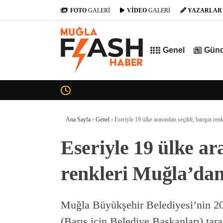
FOTO
GALERİ
VİDEO
GALERİ
YAZARLAR
Genel
Gün
Ana Sayfa
›
Genel
›
Eseriyle 19 ülke arasından seçildi, barışın re
Eseriyle 19 ülke ara
renkleri Muğla’dan
Muğla Büyükşehir Belediyesi’nin 20
(Barış için Belediye Başkanları) t