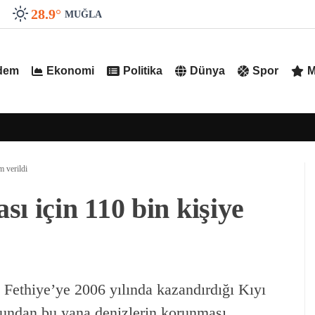
28.9
°
MUĞLA
dem
Ekonomi
Politika
Dünya
Spor
M
m verildi
ı için 110 bin kişiye
thiye’ye 2006 yılında kazandırdığı Kıyı
undan bu yana denizlerin korunması