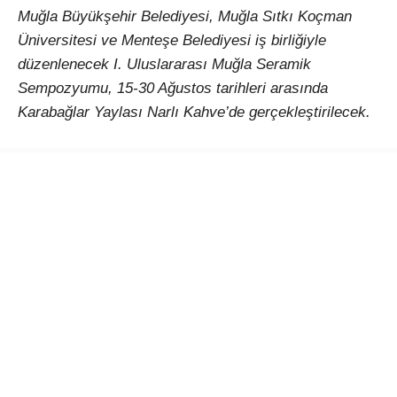
Muğla Büyükşehir Belediyesi, Muğla Sıtkı Koçman
Üniversitesi ve Menteşe Belediyesi iş birliğiyle
düzenlenecek I. Uluslararası Muğla Seramik
Sempozyumu, 15-30 Ağustos tarihleri arasında
Karabağlar Yaylası Narlı Kahve’de gerçekleştirilecek.
Çağlar Ötesinden Günümüze Kadim Miras: Seramik
temasıyla düzenlenecek etkinlik, Türkiye’den ve farklı
ülkelerden sanatçıları Muğla’da buluşturacak. 15-30
Ağustos 2026 tarihleri arasında gerçekleştirilecek I.
Uluslararası Muğla Seramik Sempozyumu, seramiğin
binlerce yıllık kültürel mirasını çağdaş sanat
anlayışıyla bir araya getirerek uluslararası bir
paylaşım platformu oluşturmayı amaçlıyor.
Türkiye ve Dünyadan sanatçılar Muğla’da bir araya