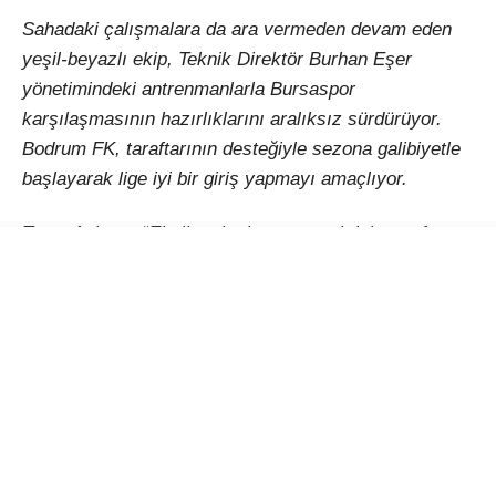
Sahadaki çalışmalara da ara vermeden devam eden
yeşil-beyazlı ekip, Teknik Direktör Burhan Eşer
yönetimindeki antrenmanlarla Bursaspor
karşılaşmasının hazırlıklarını aralıksız sürdürüyor.
Bodrum FK, taraftarının desteğiyle sezona galibiyetle
başlayarak lige iyi bir giriş yapmayı amaçlıyor.
Taner Ankara: “Eksik noktalarımıza çok iyi transfer
yaptık”
Genç oyuncu vurgusu yapan Bodrum FK Başkanı
Taner Ankara, “Çok iyi bir kamp dönemi geçirdik,
verimli bir dönemdi. Ayrı iki kamp dönemi oldu, 3
günlük bir dinlenme süremiz vardı. Yeni katılacak
arkadaşların adaptasyonu açısından önemliydi. Bütün
aldığımız oyuncular da kampa yetişti. Bu kamp