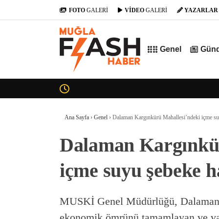
FOTO
GALERİ
VİDEO
GALERİ
YAZARLAR
Genel
Gün
Ana Sayfa
›
Genel
›
Dalaman Kargınkürü Mahallesi’ndeki içme suy
Dalaman Kargınkür
içme suyu şebeke ha
MUSKİ Genel Müdürlüğü, Dalaman 
ekonomik ömrünü tamamlayan ve vata