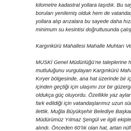
kilometre kadastral yollara taşıdık. B
boruları yenilemiş olduk hem de vatandaş
yollara alıp arızalara bu sayede daha h
minimum su kesintisi doğrultusunda çalış
Kargınkürü Mahallesi Mahalle Muhtarı Ved
MUSKİ Genel Müdürlüğü’ne taleplerine hız
mutluluğunu vurgulayan Kargınkürü Maha
Kıryer bölgesinde, ana hat üzerinde bir i
içinden geçtiği için ulaşımı zor bir güz
oldukça güç oluyordu. Özellikle yaz ayla
fark edildiği için vatandaşlarımız uzun sü
ilettik. Muğla Büyükşehir Belediye Başka
Müdürümüz Yılmaz Şengül ve ilgili ekiple
alındı. Önceden 60’lık olan hat, artan nüf