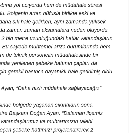
aybına yol açıyordu hem de müdahale süresi
du. Bölgenin artan nüfusla birlikte eski ve
 daha sık hale gelirken, aynı zamanda yüksek
sında zaman zaman aksamalara neden oluyordu.
a 2 bin metre uzunluğundaki hatlar vatandaşların
ndı. Bu sayede muhtemel arıza durumlarında hem
 hem de teknik personelin müdahalesinde bir
nda yenilenen şebeke hattının çapları da
çin gerekli basınca dayanıklı hale getirilmiş oldu.
 Ayan, “Daha hızlı müdahale sağlayacağız”
sinde bölgede yaşanan sıkıntıların sona
Daire Başkanı Doğan Ayan, “Dalaman ilçemiz
 vatandaşlarımız ve muhtarımızın talebi
eçen şebeke hattımızı projelendirerek 2