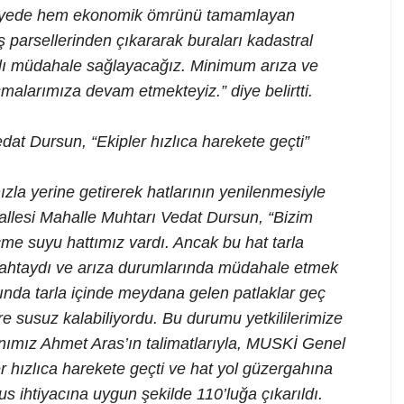
u sayede hem ekonomik ömrünü tamamlayan
 parsellerinden çıkararak buraları kadastral
ızlı müdahale sağlayacağız. Minimum arıza ve
malarımıza devam etmekteyiz.” diye belirtti.
at Dursun, “Ekipler hızlıca harekete geçti”
la yerine getirerek hatlarının yenilenmesiyle
llesi Mahalle Muhtarı Vedat Dursun, “Bizim
çme suyu hattımız vardı. Ancak bu hat tarla
ergahtaydı ve arıza durumlarında müdahale etmek
rında tarla içinde meydana gelen patlaklar geç
re susuz kalabiliyordu. Bu durumu yetkililerimize
nımız Ahmet Aras’ın talimatlarıyla, MUSKİ Genel
r hızlıca harekete geçti ve hat yol güzergahına
us ihtiyacına uygun şekilde 110’luğa çıkarıldı.