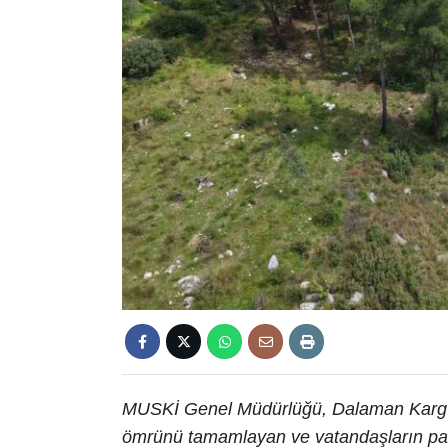
MUSKİ Genel Müdürlüğü, Dalaman Kargın
ömrünü tamamlayan ve vatandaşların pars