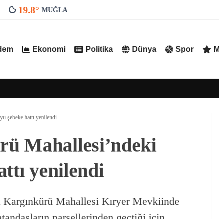
19.8
°
MUĞLA
dem
Ekonomi
Politika
Dünya
Spor
M
u şebeke hattı yenilendi
ü Mahallesi’ndeki
ttı yenilendi
Kargınkürü Mahallesi Kıryer Mevkiinde
ndaşların parsellerinden geçtiği için