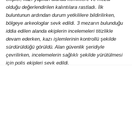
olduğu değerlendirilen kalıntılara rastladı. İlk
buluntunun ardından durum yetkililere bildirilirken,
bölgeye arkeologlar sevk edildi. 3 mezarın bulunduğu
iddia edilen alanda ekiplerin incelemeleri titizlikle
devam ederken, kazı işlemlerinin kontrollü şekilde
sürdürüldüğü görüldü. Alan güvenlik şeridiyle
çevrilirken, incelemelerin sağlıklı şekilde yürütülmesi
için polis ekipleri sevk edildi.
Buluntuların niteliği ve tarihi, Muğla İl Kültür ve Turizm
Müdürlüğü görevlileri tarafından yapılacak
incelemelerin ardından netlik kazanacak.
YORUMLAR
Bir yanıt yazın