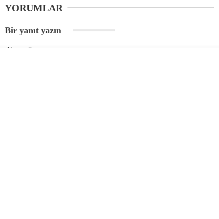
YORUMLAR
Bir yanıt yazın
Yorum
*
Ad
*
E-posta
*
Daha sonraki yorumlarımda kullanılması için adım, e-posta adresim ve
site adresim bu tarayıcıya kaydedilsin.