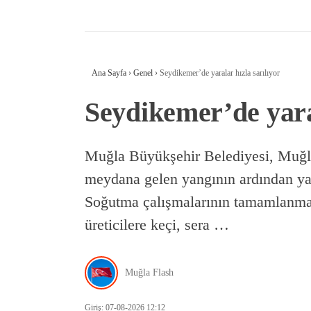
Ana Sayfa
›
Genel
›
Seydikemer’de yaralar hızla sarılıyor
Seydikemer’de yaral
Muğla Büyükşehir Belediyesi, Muğl
meydana gelen yangının ardından yara
Soğutma çalışmalarının tamamlanma
üreticilere keçi, sera …
Muğla Flash
Giriş: 07-08-2026 12:12