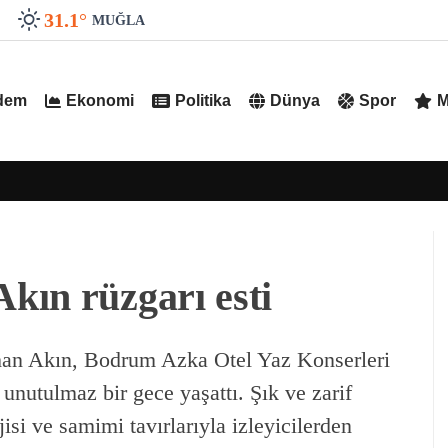
31.1
°
MUĞLA
dem
Ekonomi
Politika
Dünya
Spor
M
kın rüzgarı esti
han Akın, Bodrum Azka Otel Yaz Konserleri
unutulmaz bir gece yaşattı. Şık ve zarif
isi ve samimi tavırlarıyla izleyicilerden