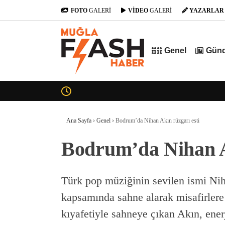
FOTO
GALERİ
VİDEO
GALERİ
YAZARLAR
Genel
Gün
Ana Sayfa
›
Genel
›
Bodrum’da Nihan Akın rüzgarı esti
Bodrum’da Nihan A
Türk pop müziğinin sevilen ismi Ni
kapsamında sahne alarak misafirlere 
kıyafetiyle sahneye çıkan Akın, enerj