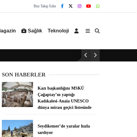
Bizi Takip Edin
agazin
Sağlık
Teknoloji
SON HABERLER
Kazı başkanlığını MSKÜ
Çağaptay’ın yaptığı
Kadıkalesi-Anaia UNESCO
dünya mirası geçici listesinde
Seydikemer’de yaralar hızla
sarılıyor