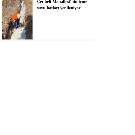
Çetibeli Mahallesi’nin içme
suyu hatları yenileniyor
Ticari yatta yaralanan
vatandaşa tıbbi tahliye
Şişme lastik botla denize açılan
iki kişi sürüklenmeye
başlayınca yardım çağrısı yaptı
Muğla’da EDS uygulaması 10
Ağustos’ta devreye giriyor