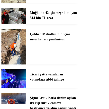
Muğla’da 42 işletmeye 1 milyon
514 bin TL ceza
Çetibeli Mahallesi’nin içme
suyu hatları yenileniyor
Ticari yatta yaralanan
vatandaşa tıbbi tahliye
Şişme lastik botla denize açılan
iki kişi sürüklenmeye
başlayınca yardım çağrısı yaptı