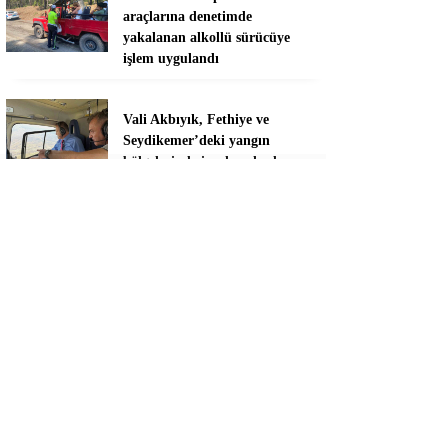
araçlarına denetimde
yakalanan alkollü sürücüye
işlem uygulandı
Vali Akbıyık, Fethiye ve
Seydikemer’deki yangın
bölgelerinde incelemelerde
bulundu
Menteşe’de zeytin ağaçlarında
Verticillium solgunluğu
kontrolleri yapıldı
Sivaslılar Dalaman’da birlik ve
beraberlik için buluştu