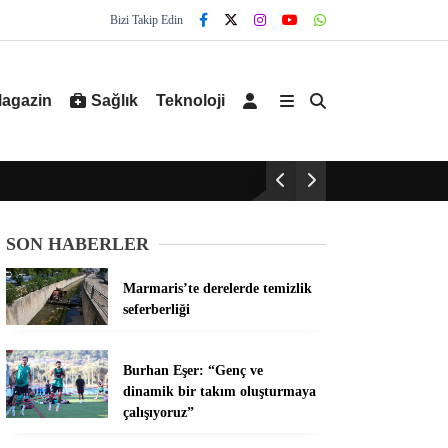
Bizi Takip Edin
agazin
Sağlık
Teknoloji
SON HABERLER
Marmaris’te derelerde temizlik
seferberliği
Burhan Eşer: “Genç ve
dinamik bir takım oluşturmaya
çalışıyoruz”