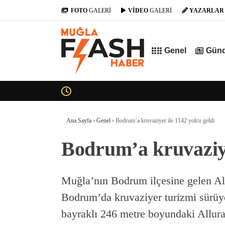
FOTO
GALERİ
VİDEO
GALERİ
YAZARLAR
Genel
Gün
Ana Sayfa
›
Genel
›
Bodrum’a kruvaziyer ile 1142 yolcu geldi
Bodrum’a kruvaziye
Muğla’nın Bodrum ilçesine gelen Allu
Bodrum’da kruvaziyer turizmi sürüyo
bayraklı 246 metre boyundaki Allura