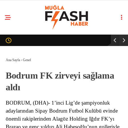
Ana Sayfa
›
Genel
Bodrum FK zirveyi sağlama
aldı
BODRUM, (DHA)- 1’inci Lig’de şampiyonluk
adaylarından Sipay Bodrum Futbol Kulübü evinde
önemli rakiplerinden Alagöz Holding Iğdır FK’yı
Brazao ve genç yıldızı Ali Habeşoğlu’nun golleriyle