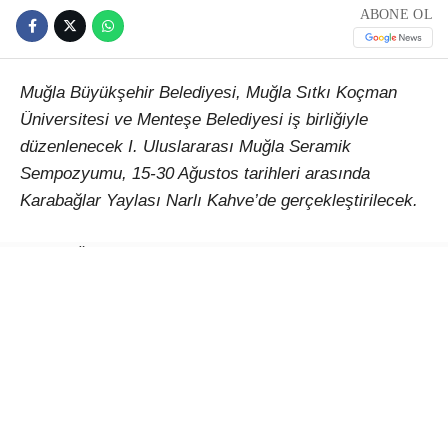
ABONE OL
Muğla Büyükşehir Belediyesi, Muğla Sıtkı Koçman
Üniversitesi ve Menteşe Belediyesi iş birliğiyle
düzenlenecek I. Uluslararası Muğla Seramik
Sempozyumu, 15-30 Ağustos tarihleri arasında
Karabağlar Yaylası Narlı Kahve’de gerçekleştirilecek.
Çağlar Ötesinden Günümüze Kadim Miras: Seramik
temasıyla düzenlenecek etkinlik, Türkiye’den ve farklı
ülkelerden sanatçıları Muğla’da buluşturacak. 15-30
Ağustos 2026 tarihleri arasında gerçekleştirilecek I.
Uluslararası Muğla Seramik Sempozyumu, seramiğin
binlerce yıllık kültürel mirasını çağdaş sanat
anlayışıyla bir araya getirerek uluslararası bir
paylaşım platformu oluşturmayı amaçlıyor.