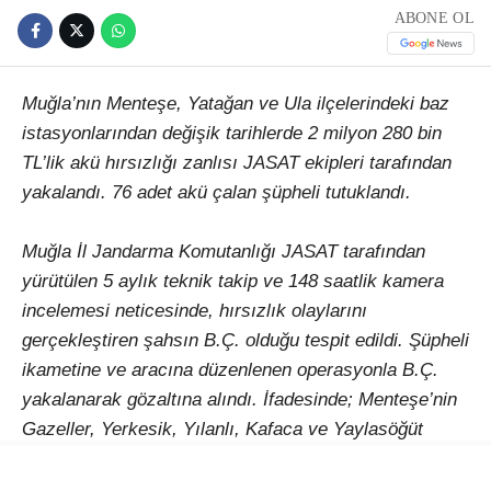
ABONE OL
Muğla’nın Menteşe, Yatağan ve Ula ilçelerindeki baz
istasyonlarından değişik tarihlerde 2 milyon 280 bin
TL’lik akü hırsızlığı zanlısı JASAT ekipleri tarafından
yakalandı. 76 adet akü çalan şüpheli tutuklandı.
Muğla İl Jandarma Komutanlığı JASAT tarafından
yürütülen 5 aylık teknik takip ve 148 saatlik kamera
incelemesi neticesinde, hırsızlık olaylarını
gerçekleştiren şahsın B.Ç. olduğu tespit edildi. Şüpheli
ikametine ve aracına düzenlenen operasyonla B.Ç.
yakalanarak gözaltına alındı. İfadesinde; Menteşe’nin
Gazeller, Yerkesik, Yılanlı, Kafaca ve Yaylasöğüt
mahalleleri ile Yatağan’ın Kadıköy ve Ula’nın Çiçekli
mahallelerindeki baz istasyonlarından toplam 9 ayrı