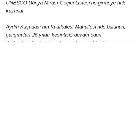
UNESCO Dünya Mirası Geçici Listesi’ne girmeye hak
kazandı.
Aydın Kuşadası’nın Kadıkalesi Mahallesi’nde bulunan,
çalışmaları 26 yıldır kesintisiz devam eden
Kadıkalesi-Anaia için beklenen karar çıktı. Kazı
başkanlığını Muğla Sıtkı Koçman Üniversitesi (MSKÜ)
Edebiyat Fakültesi Sanat Tarihi Bölümü Öğretim Üyesi
Doç. Dr. Suna Çağaptay’ın yaptığı Kadıkalesi-Anaia
yerleşiminde Bizans Dönemi’ne ait bir kilise,
vaftizhane, şapel ve Hıristiyan inancında şifa
verdiğine inanılan ayazmalı (kutsal su kaynağı) bir alt
yapı bulunuyor.
‘Prehistorik’ (tarih öncesi) dönemden Osmanlı’ya
kadar uzanan zaman diliminde, yerleşim alanı olarak
kullanılan Kadıkalesi-Anaia’da, kazı çalışmaları