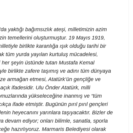
 yaktığı bağımsızlık ateşi, milletimizin azim
izin temellerini oluşturmuştur. 19 Mayıs 1919,
letiyle birlikte karanlığa ışık olduğu tarihi bir
k tüm yurda yayılan kurtuluş mücadelesi,
tini her şeyin üstünde tutan Mustafa Kemal
yle birlikte zafere taşımış ve adını tüm dünyaya
ze armağan etmesi, Atatürk’ün gençliğe ve
ık ifadesidir. Ulu Önder Atatürk, milli
omuzlarında yükseleceğine inanmış ve “tüm
kça ifade etmiştir. Bugünün pırıl pırıl gençleri
nin heyecanını yarınlara taşıyacaktır. Bizler de
 devam ediyor; onları bilimle, sanatla, sporla
eğe hazırlıyoruz. Marmaris Belediyesi olarak