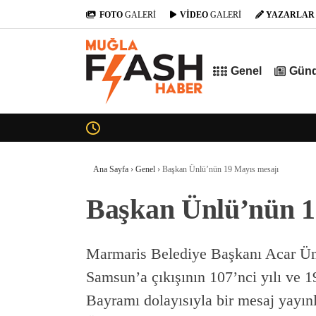
FOTO
GALERİ
VİDEO
GALERİ
YAZARLAR
Genel
Gün
Ana Sayfa
›
Genel
›
Başkan Ünlü’nün 19 Mayıs mesajı
Başkan Ünlü’nün 1
Marmaris Belediye Başkanı Acar Ün
Samsun’a çıkışının 107’nci yılı ve
Bayramı dolayısıyla bir mesaj yayı