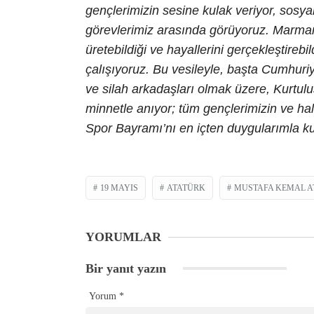
gençlerimizin sesine kulak veriyor, sosyal
görevlerimiz arasında görüyoruz. Marmaris
üretebildiği ve hayallerini gerçekleştirebil
çalışıyoruz. Bu vesileyle, başta Cumhur
ve silah arkadaşları olmak üzere, Kurtul
minnetle anıyor; tüm gençlerimizin ve ha
Spor Bayramı’nı en içten duygularımla k
19 MAYIS
ATATÜRK
MUSTAFA KEMAL A
YORUMLAR
Bir yanıt yazın
Yorum
*