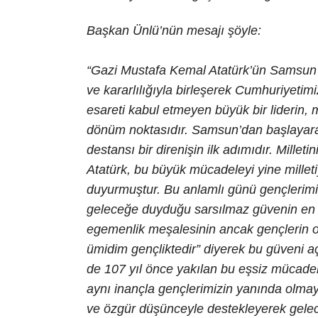
Başkan Ünlü’nün mesajı şöyle:
“Gazi Mustafa Kemal Atatürk’ün Samsun’da
ve kararlılığıyla birleşerek Cumhuriyetim
esareti kabul etmeyen büyük bir liderin, mil
dönüm noktasıdır. Samsun’dan başlayara
destansı bir direnişin ilk adımıdır. Mille
Atatürk, bu büyük mücadeleyi yine milleti
duyurmuştur. Bu anlamlı günü gençlerimi
geleceğe duyduğu sarsılmaz güvenin en aç
egemenlik meşalesinin ancak gençlerin 
ümidim gençliktedir” diyerek bu güveni açı
de 107 yıl önce yakılan bu eşsiz mücadele
aynı inançla gençlerimizin yanında olmaya
ve özgür düşünceyle destekleyerek gelec