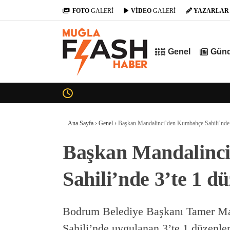
FOTO
GALERİ
VİDEO
GALERİ
YAZARLAR
Genel
Gün
Ana Sayfa
›
Genel
›
Başkan Mandalinci’den Kumbahçe Sahili’nde 
Başkan Mandalinc
Sahili’nde 3’te 1 d
Bodrum Belediye Başkanı Tamer Ma
Sahili’nde uygulanan 3’te 1 düzenlem