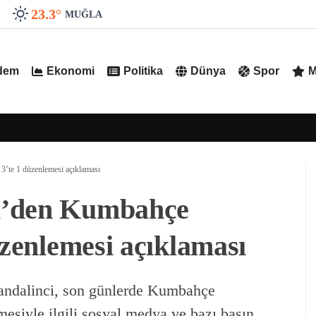
23.3
°
MUĞLA
dem
Ekonomi
Politika
Dünya
Spor
M
3’te 1 düzenlemesi açıklaması
i’den Kumbahçe
üzenlemesi açıklaması
ndalinci, son günlerde Kumbahçe
esiyle ilgili sosyal medya ve bazı basın