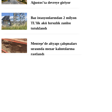
Ağustos’ta devreye giriyor
Baz istasyonlarından 2 milyon
TL’lik akü hırsızlık zanlısı
tutuklandı
Menteşe’de altyapı çalışmaları
sırasında mezar kalıntılarına
rastlandı
Marmaris’te sahillere sıkı
denetim
Marmaris’te derelerde temizlik
seferberliği
Burhan Eşer: “Genç ve