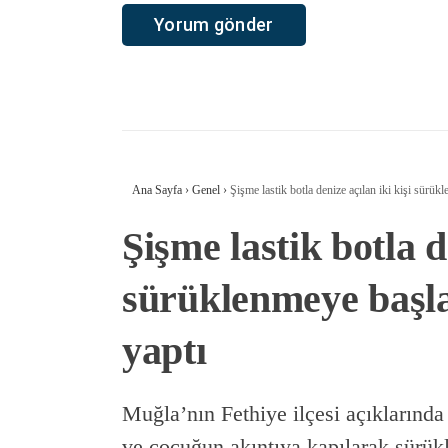
Ana Sayfa
›
Genel
›
Şişme lastik botla denize açılan iki kişi sürük
Şişme lastik botla d
sürüklenmeye başla
yaptı
Muğla’nın Fethiye ilçesi açıklarında 
ve çocuğun akıntıya kapılarak sürük