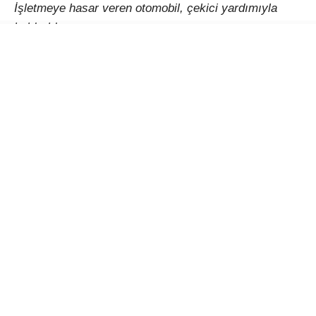
İşletmeye hasar veren otomobil, çekici yardımıyla
kaldırıldı.
YORUMLAR
Bir yanıt yazın
Yorum
*
Ad
*
E-posta
*
Daha sonraki yorumlarımda kullanılması için adım, e-posta adresim ve