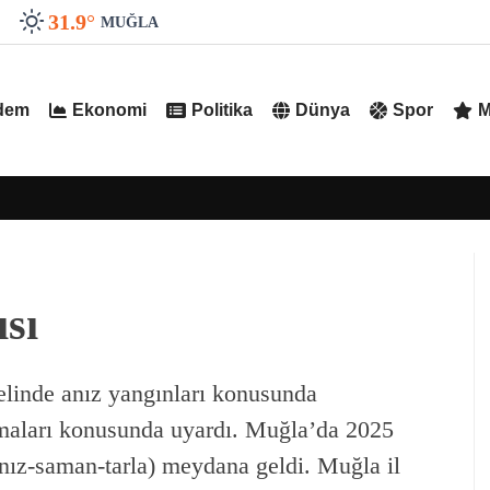
31.9
°
MUĞLA
dem
Ekonomi
Politika
Dünya
Spor
M
ısı
elinde anız yangınları konusunda
olmaları konusunda uyardı. Muğla’da 2025
anız-saman-tarla) meydana geldi. Muğla il