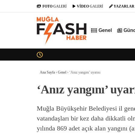
FOTO
GALERİ
VİDEO
GALERİ
YAZARLAR
Genel
Gün
Ana Sayfa
›
Genel
›
‘Anız yangını’ uyarısı
‘Anız yangını’ uyar
Muğla Büyükşehir Belediyesi il gen
vatandaşları bir kez daha dikkatli 
yılında 869 adet açık alan yangını (