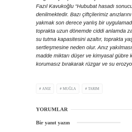
Fazıl Kavukoğlu “Hububat hasadı sonucu o
denilmektedir. Bazı çiftçilerimiz anızlar
yakmak son derece yanlış bir uygulamadır
toprakta uzun dönemde ciddi anlamda zar
su tutma kapasitesini azaltır, toprakta y
sertleşmesine neden olur. Anız yakılmasıy
madde miktarı düşer ve kimyasal gübre ku
korumasız bırakarak rüzgar ve su erozyo
ANIZ
MUĞLA
TARIM
YORUMLAR
Bir yanıt yazın