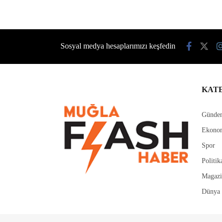
Ana Sayfa
›
Genel
›
Pınaraltı Emekli Kafe hizmete açıldı
Pınaraltı Emekli Ka
Bodrum Belediyesi tarafından Çırkan
Emekli Kafe, düzenlenen törenle hi
Mahallesi’nde vatandaşların hizmetin
törenine Bodrum Belediye …
Muğla Flash
Giriş: 08-08-2026 14:24