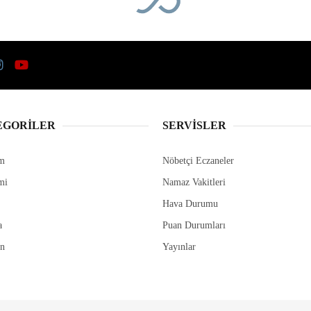
fe hizmete açıldı
 Mahallesi’nde hayata geçirilen Pınaraltı
zmete açıldı. Bodrum’un Çırkan
e açılan Pınaraltı Emekli Kafe’nin açılış
TÜM YAZILARI
Genel