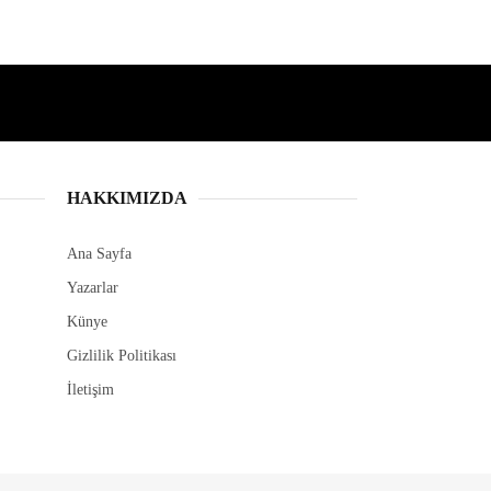
SON HABERLER
Muğla, uluslararası seramik
sempozyumuna ev sahipliği
yapacak
Pınaraltı Emekli Kafe hizmete
açıldı
Muğlaspor 1. Lig’e
deplasmanda ’merhaba’ diyor
MUSKİ Genel Müdürü Şengül