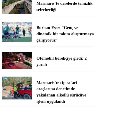
Marmaris’te derelerde temizlik
seferberliği
Burhan Eşer: “Genç ve
dinamik bir takım oluşturmaya
çalışıyoruz”
Otomobil börekçiye girdi: 2
yaralı
Marmaris’te cip safari
araçlarına denetimde
yakalanan alkollü sürücüye
işlem uygulandı
Vali Akbıyık, Fethiye ve
Seydikemer’deki yangın
bölgelerinde incelemelerde