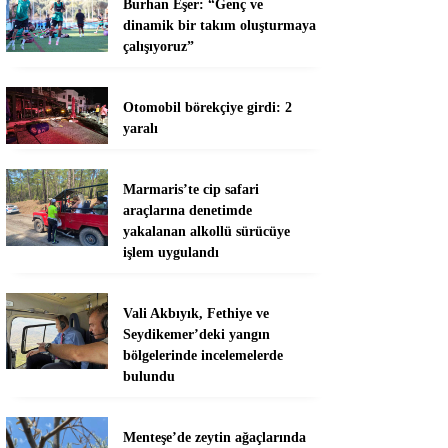
Burhan Eşer: “Genç ve
dinamik bir takım oluşturmaya
çalışıyoruz”
Otomobil börekçiye girdi: 2
yaralı
Marmaris’te cip safari
araçlarına denetimde
yakalanan alkollü sürücüye
işlem uygulandı
Vali Akbıyık, Fethiye ve
Seydikemer’deki yangın
bölgelerinde incelemelerde
bulundu
Menteşe’de zeytin ağaçlarında