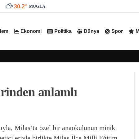
30.2
°
MUĞLA
dem
Ekonomi
Politika
Dünya
Spor
M
rinden anlamlı
yla, Milas’ta özel bir anaokulunun minik
eticileriyle birlikte Milas İlçe Milli Eğitim