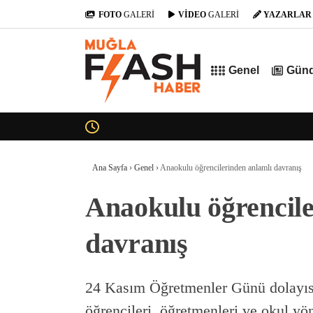
FOTO
GALERİ
VİDEO
GALERİ
YAZARLAR
Genel
Gün
Ana Sayfa
›
Genel
›
Anaokulu öğrencilerinden anlamlı davranış
Anaokulu öğrencile
davranış
24 Kasım Öğretmenler Günü dolayısı
öğrencileri, öğretmenleri ve okul yön