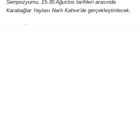
Sempozyumu, 15-30 Ağustos tarihleri arasında
Karabağlar Yaylası Narlı Kahve’de gerçekleştirilecek.
Çağlar Ötesinden Günümüze Kadim Miras: Seramik
temasıyla düzenlenecek etkinlik, Türkiye’den ve farklı
ülkelerden sanatçıları Muğla’da buluşturacak. 15-30
Ağustos 2026 tarihleri arasında gerçekleştirilecek I.
Uluslararası Muğla Seramik Sempozyumu, seramiğin
binlerce yıllık kültürel mirasını çağdaş sanat
anlayışıyla bir araya getirerek uluslararası bir
paylaşım platformu oluşturmayı amaçlıyor.
Türkiye ve Dünyadan sanatçılar Muğla’da bir araya
gelecek
Sempozyum kapsamında Türkiye’nin yanı sıra
dünyanın farklı ülkelerinden davet edilen sanatçılar,