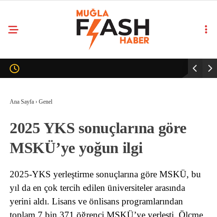
Ana Sayfa
›
Genel
2025 YKS sonuçlarına göre
MSKÜ’ye yoğun ilgi
2025-YKS yerleştirme sonuçlarına göre MSKÜ, bu
yıl da en çok tercih edilen üniversiteler arasında
yerini aldı. Lisans ve önlisans programlarından
toplam 7 bin 371 öğrenci MSKÜ’ye yerleşti. Ölçme,