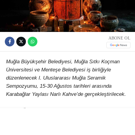
ABONE OL
Muğla Büyükşehir Belediyesi, Muğla Sıtkı Koçman
Üniversitesi ve Menteşe Belediyesi iş birliğiyle
düzenlenecek I. Uluslararası Muğla Seramik
Sempozyumu, 15-30 Ağustos tarihleri arasında
Karabağlar Yaylası Narlı Kahve’de gerçekleştirilecek.
Çağlar Ötesinden Günümüze Kadim Miras: Seramik
temasıyla düzenlenecek etkinlik, Türkiye’den ve farklı
ülkelerden sanatçıları Muğla’da buluşturacak. 15-30
Ağustos 2026 tarihleri arasında gerçekleştirilecek I.