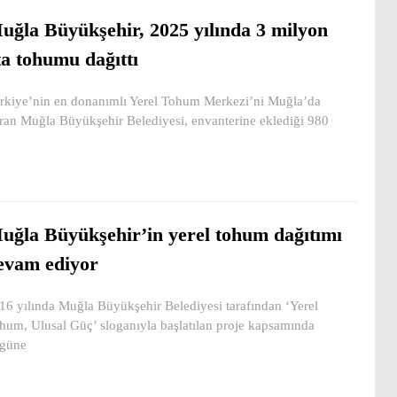
uğla Büyükşehir, 2025 yılında 3 milyon
ta tohumu dağıttı
rkiye’nin en donanımlı Yerel Tohum Merkezi’ni Muğla’da
ran Muğla Büyükşehir Belediyesi, envanterine eklediği 980
a
uğla Büyükşehir’in yerel tohum dağıtımı
evam ediyor
16 yılında Muğla Büyükşehir Belediyesi tarafından ‘Yerel
hum, Ulusal Güç’ sloganıyla başlatılan proje kapsamında
güne