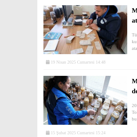
M
a
Tü
ku
at
19 Nisan 2025 Cumartesi 14:48
M
d
20
To
bu
15 Şubat 2025 Cumartesi 15:24