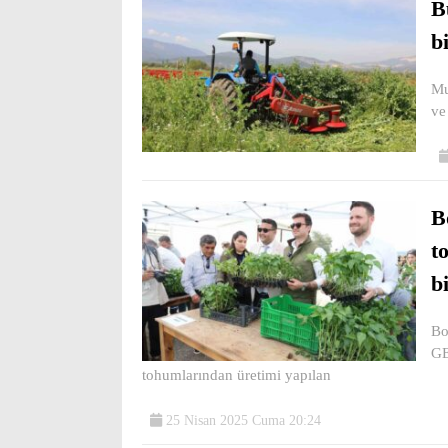
B
b
Mu
ve
B
t
bi
Bo
GE
tohumlarından üretimi yapılan
25 Nisan 2025 Cuma 20:24