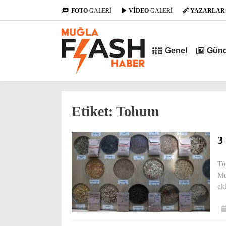
FOTO
GALERİ
VİDEO
GALERİ
YAZARLAR
Genel
Gün
Etiket:
Tohum
3
Tü
Mu
ek