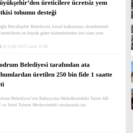
üyükşehir’den üreticilere ücretsiz yem
itkisi tohumu desteği
ğla Büyükşehir Belediyesi, kırsal kalkınmayı desteklemek
 üreticilerin en büyük gider kalemlerinden biri olan yem
26 Eylül 2025 Cuma 16:00
odrum Belediyesi tarafından ata
ohumlardan üretilen 250 bin fide 1 saatte
ti
drum Belediyesi’nin Bahçeyaka Mahallesindeki Tarım AR-
 ve Yerel Tohum Merkezindeki seralarında ata