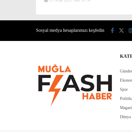
21 Ocak 2025 Salı 10:30
Sosyal medya hesaplarımızı keşfedin
KAT
Günde
Ekono
Spor
Politik
Magaz
Dünya