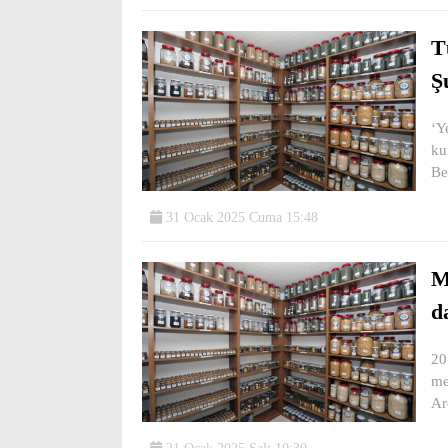
T
Ş
‘Y
ku
Be
31 Ocak 2025 Cuma 15:48
M
d
20
me
Ar