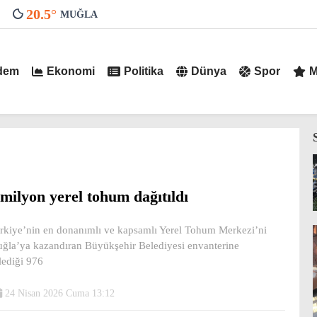
20.5
°
MUĞLA
dem
Ekonomi
Politika
Dünya
Spor
M
 milyon yerel tohum dağıtıldı
rkiye’nin en donanımlı ve kapsamlı Yerel Tohum Merkezi’ni
ğla’ya kazandıran Büyükşehir Belediyesi envanterine
lediği 976
24 Nisan 2026 Cuma 13:12