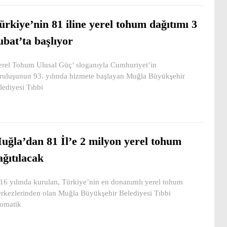
ürkiye’nin 81 iline yerel tohum dağıtımı 3
ubat’ta başlıyor
erel Tohum Ulusal Güç’ sloganıyla Cumhuriyet’in
ruluşunun 93. yılında hizmete başlayan Muğla Büyükşehir
lediyesi Tıbbi
uğla’dan 81 İl’e 2 milyon yerel tohum
ağıtılacak
16 yılında kurulan, Türkiye’nin en donanımlı yerel tohum
rkezlerinden olan Muğla Büyükşehir Belediyesi Tıbbi
omatik