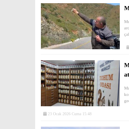
M
Mu
ar
ça
M
a
Mu
ko
ge
23 Ocak 2026 Cuma 15:48