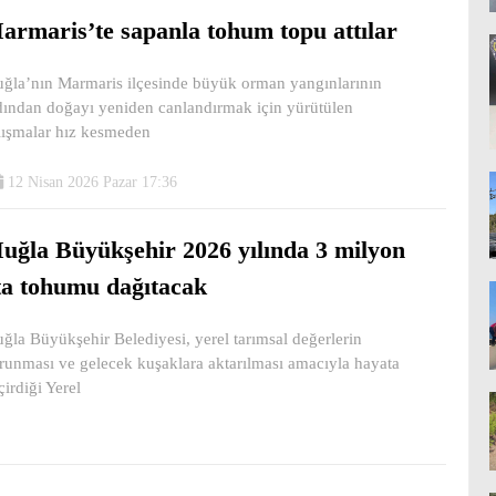
armaris’te sapanla tohum topu attılar
ğla’nın Marmaris ilçesinde büyük orman yangınlarının
dından doğayı yeniden canlandırmak için yürütülen
lışmalar hız kesmeden
12 Nisan 2026 Pazar 17:36
uğla Büyükşehir 2026 yılında 3 milyon
ta tohumu dağıtacak
ğla Büyükşehir Belediyesi, yerel tarımsal değerlerin
runması ve gelecek kuşaklara aktarılması amacıyla hayata
çirdiği Yerel