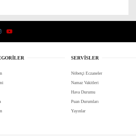
EGORİLER
SERVİSLER
m
Nöbetçi Eczaneler
mi
Namaz Vakitleri
Hava Durumu
a
Puan Durumları
in
Yayınlar