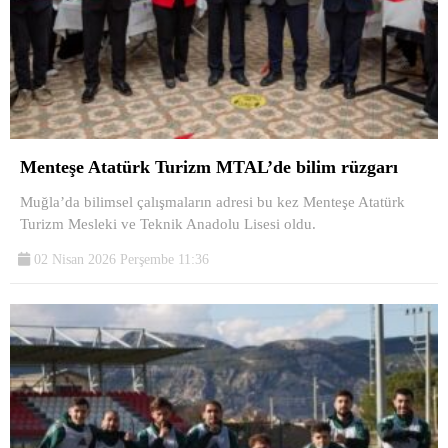
Menteşe Atatürk Turizm MTAL’de bilim rüzgarı
Muğla’da bilimsel çalışmaların adresi bu kez Menteşe Atatürk
Turizm Mesleki ve Teknik Anadolu Lisesi oldu.
02 Nisan 2026 Perşembe 11:36