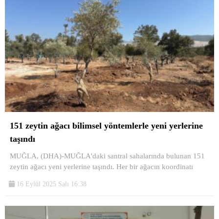
151 zeytin ağacı bilimsel yöntemlerle yeni yerlerine
taşındı
MUĞLA, (DHA)-MUĞLA'daki santral sahalarında bulunan 151
zeytin ağacı yeni yerlerine taşındı. Her bir ağacın koordinatı
16 Eylül 2025 Salı 16:38