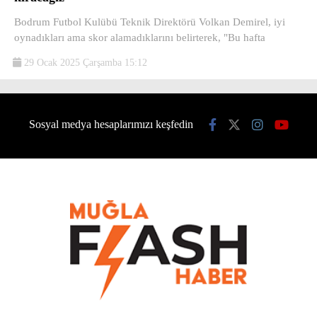
Bodrum Futbol Kulübü Teknik Direktörü Volkan Demirel, iyi
oynadıkları ama skor alamadıklarını belirterek, "Bu hafta
29 Ocak 2025 Çarşamba 15:12
Sosyal medya hesaplarımızı keşfedin