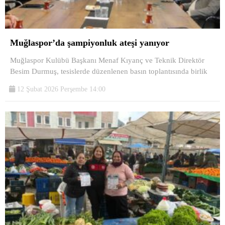
Muğlaspor’da şampiyonluk ateşi yanıyor
Muğlaspor Kulübü Başkanı Menaf Kıyanç ve Teknik Direktör
Besim Durmuş, tesislerde düzenlenen basın toplantısında birlik
12 Şubat 2026 Perşembe 14:00