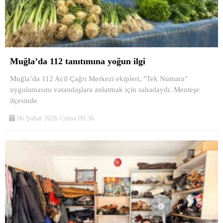
Muğla’da 112 tanıtımına yoğun ilgi
Muğla’da 112 Acil Çağrı Merkezi ekipleri, "Tek Numara"
uygulamasını vatandaşlara anlatmak için sahadaydı. Menteşe
ilçesinde
06 Şubat 2026 Cuma 09:36