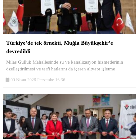
Türkiye’de tek örnekti, Muğla Büyükşehir’e
devredildi
Milas Güllük Mahallesinde su ve kanalizasyon hizmetlerinin
özelleştirilmesi ve terfi hatlarını da içeren altyapı işletme
09 Nisan 2026 Perşembe 16:36