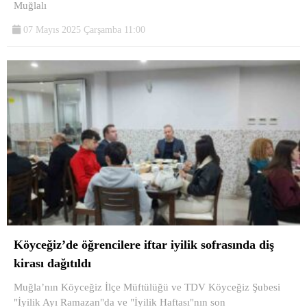
Muğlalı
07 Mayıs 2025 Çarşamba 11:00
Köyceğiz’de öğrencilere iftar iyilik sofrasında diş
kirası dağıtıldı
Muğla’nın Köyceğiz İlçe Müftülüğü ve TDV Köyceğiz Şubesi
"İyilik Ayı Ramazan"da ve "İyilik Haftası"nın son