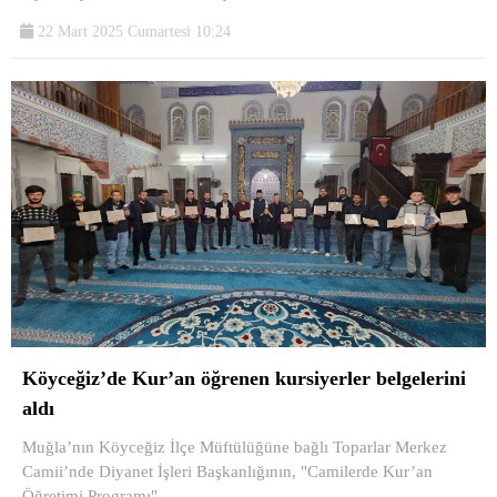
22 Mart 2025 Cumartesi 10:24
Köyceğiz’de Kur’an öğrenen kursiyerler belgelerini
aldı
Muğla’nın Köyceğiz İlçe Müftülüğüne bağlı Toparlar Merkez
Camii’nde Diyanet İşleri Başkanlığının, "Camilerde Kur’an
Öğretimi Programı"