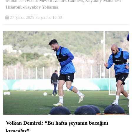
Mahallesi Ovacık Mevkii Atatürk Caddesi, Kayaköy Mahallesi
Hisarönü-Kayaköy Yollarına
27 Şubat 2025 Perşembe 16:00
Volkan Demirel: “Bu hafta şeytanın bacağını
kıracağız”