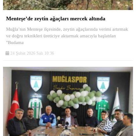
Menteşe’de zeytin ağaçları mercek altında
Muğla’nın Menteşe ilçesinde, zeytin ağaçlarında verimi artırmak
ve doğru teknikleri üreticiye aktarmak amacıyla başlatılan
"Budama
24 Şubat 2026 Salı 10:36