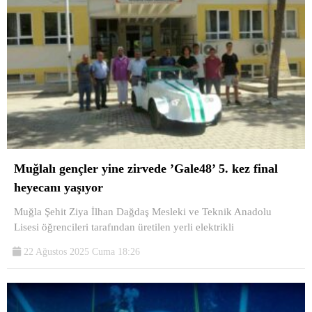
Muğlalı gençler yine zirvede ’Gale48’ 5. kez final
heyecanı yaşıyor
Muğla Şehit Ziya İlhan Dağdaş Mesleki ve Teknik Anadolu
Lisesi öğrencileri tarafından üretilen yerli elektrikli
22 Ağustos 2025 Cuma 18:26