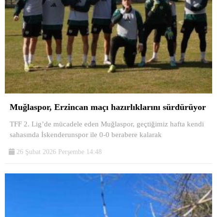
Muğlaspor, Erzincan maçı hazırlıklarını sürdürüyor
TFF 2. Lig’de mücadele eden Muğlaspor, geçtiğimiz hafta kendi
sahasında İskenderunspor ile 0-0 berabere kalarak
26 Şubat 2026 Perşembe 14:48