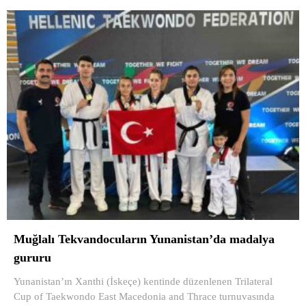
Muğlalı Tekvandocuların Yunanistan’da madalya
gururu
Yunanistan’ın Xanthi (İskeçe) kentinde düzenlenen Trilateral
Cup of Taekwondo East Macedonia and Thrace turnuvasında