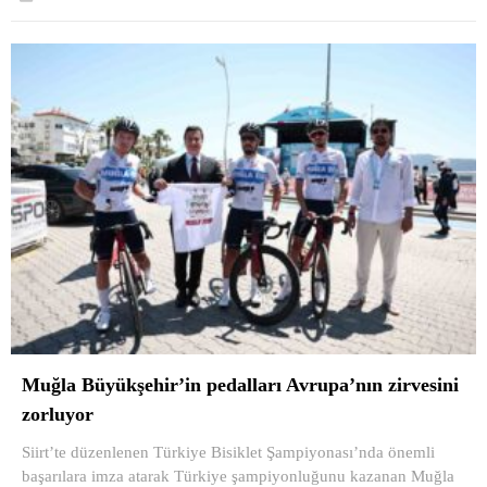
Muğla Büyükşehir’in pedalları Avrupa’nın zirvesini
zorluyor
Siirt’te düzenlenen Türkiye Bisiklet Şampiyonası’nda önemli
başarılara imza atarak Türkiye şampiyonluğunu kazanan Muğla