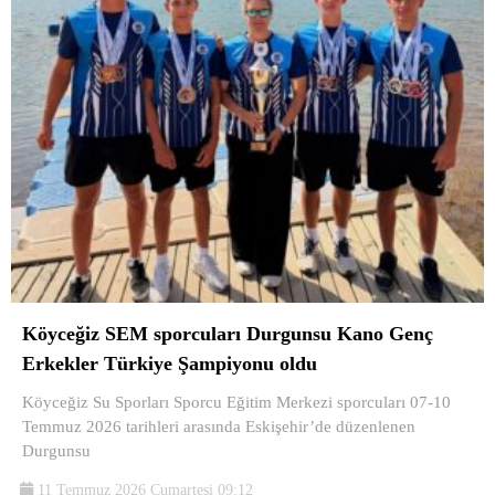
Köyceğiz SEM sporcuları Durgunsu Kano Genç
Erkekler Türkiye Şampiyonu oldu
Köyceğiz Su Sporları Sporcu Eğitim Merkezi sporcuları 07-10
Temmuz 2026 tarihleri arasında Eskişehir’de düzenlenen
Durgunsu
11 Temmuz 2026 Cumartesi 09:12