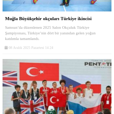
Muğla Büyükşehir okçuları Türkiye ikincisi
Samsun’da düzenlenen 2025 Salon Okçuluk Türkiye
Şampiyonası, Türkiye’nin dört bir yanından gelen yoğun
katılımla tamamlandı.
08 Aralık 2025 Pazartesi 14:24