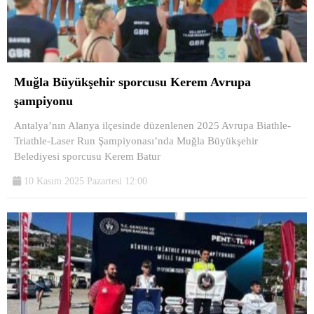
Muğla Büyükşehir sporcusu Kerem Avrupa
şampiyonu
Antalya’nın Alanya ilçesinde düzenlenen 2025 Avrupa Biathle-
Triathle-Laser Run Şampiyonası’nda Muğla Büyükşehir
Belediyesi sporcusu Kerem Batur
10 Kasım 2025 Pazartesi 12:00