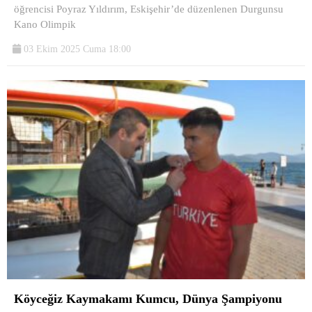
öğrencisi Poyraz Yıldırım, Eskişehir’de düzenlenen Durgunsu
Kano Olimpik
03 Ekim 2025 Cuma 18:00
Köyceğiz Kaymakamı Kumcu, Dünya Şampiyonu