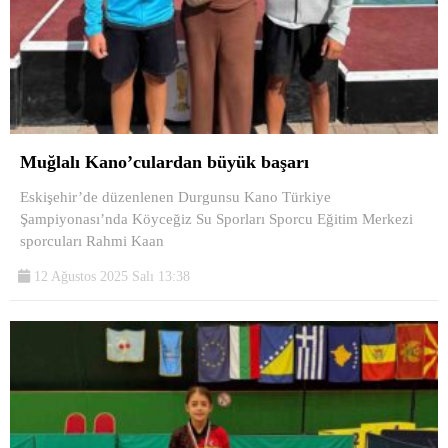
Muğlalı Kano’culardan büyük başarı
Eskişehir’de düzenlenen Durgunsu Kano Türkiye
Şampiyonası’nda Köyceğiz Su Sporları Sporcu Eğitim Merkezi
sporcuları Rahmi Kaan
12 Ağustos 2025 Salı 13:38