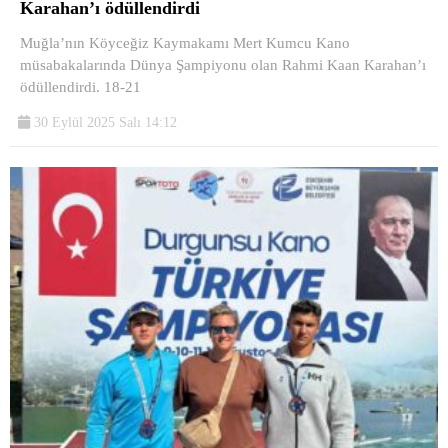
Karahan’ı ödüllendirdi
Muğla’nın Köyceğiz Kaymakamı Mert Kumcu Kano
müsabakalarında Dünya Şampiyonu olan Rahmi Kaan Karahan’ı
ödüllendirdi. 18-21
30 Eylül 2025 Salı 14:12