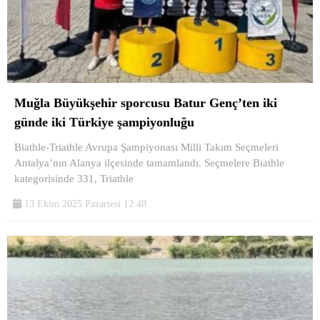
Muğla Büyükşehir sporcusu Batur Genç’ten iki
günde iki Türkiye şampiyonluğu
Biathle-Triathle Avrupa Şampiyonası Milli Takım Seçmeleri
Antalya’nın Alanya ilçesinde tamamlandı. Seçmelere Biathle
kategorisinde 331, Triathle
13 Ekim 2025 Pazartesi 12:48