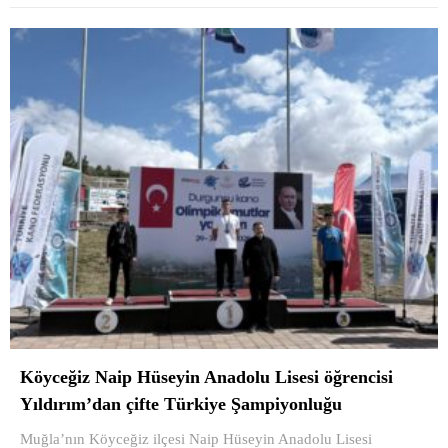
Köyceğiz Naip Hüseyin Anadolu Lisesi öğrencisi
Yıldırım’dan çifte Türkiye Şampiyonluğu
Muğla’nın Köyceğiz ilçesi Naip Hüseyin Anadolu Lisesi