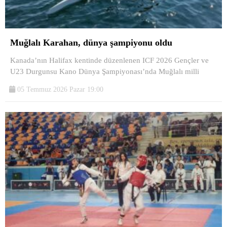
Muğlalı Karahan, dünya şampiyonu oldu
Kanada’nın Halifax kentinde düzenlenen ICF 2026 Gençler ve
U23 Durgunsu Kano Dünya Şampiyonası’nda Muğlalı milli
05 Temmuz 2026 Pazar 19:00