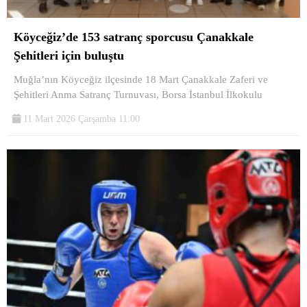
Köyceğiz’de 153 satranç sporcusu Çanakkale
Şehitleri için buluştu
Muğla’nın Köyceğiz ilçesinde 18 Mart Çanakkale Zaferi ve
Şehitleri Anma Satranç Turnuvası, Borsa İstanbul İlkokulu
11 Mart 2026 Çarşamba 11:00