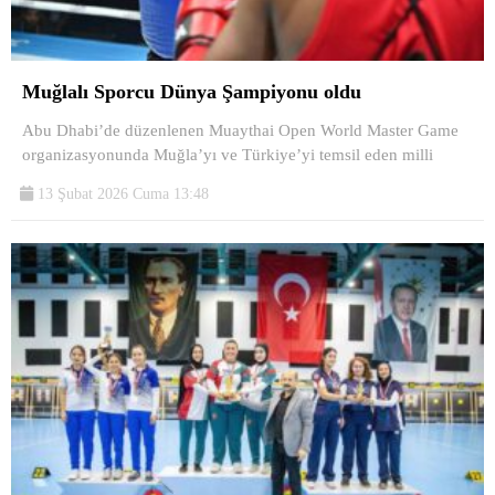
Muğlalı Sporcu Dünya Şampiyonu oldu
Abu Dhabi’de düzenlenen Muaythai Open World Master Game
organizasyonunda Muğla’yı ve Türkiye’yi temsil eden milli
13 Şubat 2026 Cuma 13:48