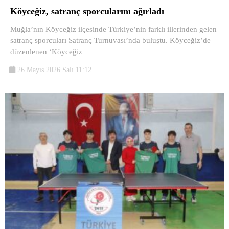
Köyceğiz, satranç sporcularını ağırladı
Muğla’nın Köyceğiz ilçesinde Türkiye’nin farklı illerinden gelen
satranç sporcuları Satranç Turnuvası’nda buluştu. Köyceğiz’de
düzenlenen ‘Köyceğiz
26 Mayıs 2026 Salı 11:12