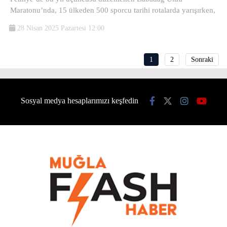
Maratonu’nda, 15 ülkeden 500 sporcu tarihi rotalarda yarışırken,
28 Nisan 2025 Pazartesi 12:00
1
2
Sonraki
Sosyal medya hesaplarımızı keşfedin