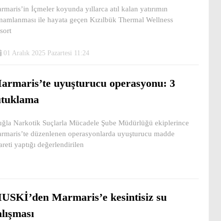
rmaris’in İçmeler koyunda yıllarca atıl kalan yatırımın
mamlanması ile hayata geçen Kızılbük Thermal Wellness
sort
01 Aralık 2025 Pazartesi 11:24
armaris’te uyuşturucu operasyonu: 3
utuklama
ğla Narkotik Suçlarla Mücadele Şube Müdürlüğü ekiplerince
rmaris’te düzenlenen operasyonlarda uyuşturucu madde
careti yaptığı değerlendirilen
USKİ’den Marmaris’e kesintisiz su
alışması