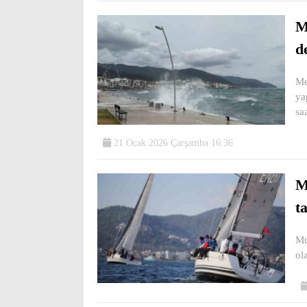
M
d
Me
ya
sa
21 Ocak 2026 Çarşamba 16:36
M
t
Mu
ol