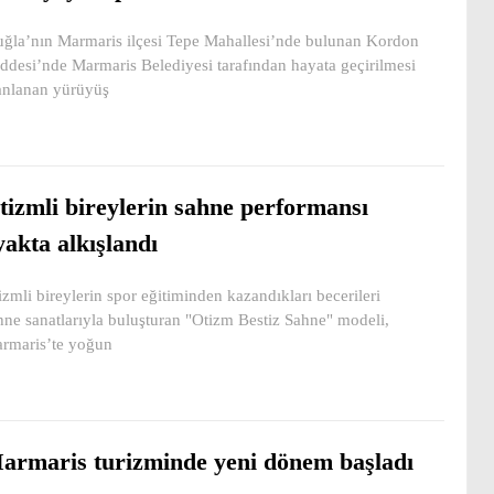
ğla’nın Marmaris ilçesi Tepe Mahallesi’nde bulunan Kordon
ddesi’nde Marmaris Belediyesi tarafından hayata geçirilmesi
anlanan yürüyüş
tizmli bireylerin sahne performansı
yakta alkışlandı
izmli bireylerin spor eğitiminden kazandıkları becerileri
hne sanatlarıyla buluşturan "Otizm Bestiz Sahne" modeli,
rmaris’te yoğun
armaris turizminde yeni dönem başladı