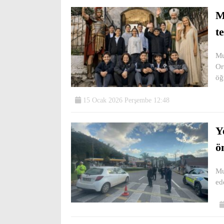
M
t
Mu
Or
öğ
15 Ocak 2026 Perşembe 12:48
Y
ö
Mu
ed