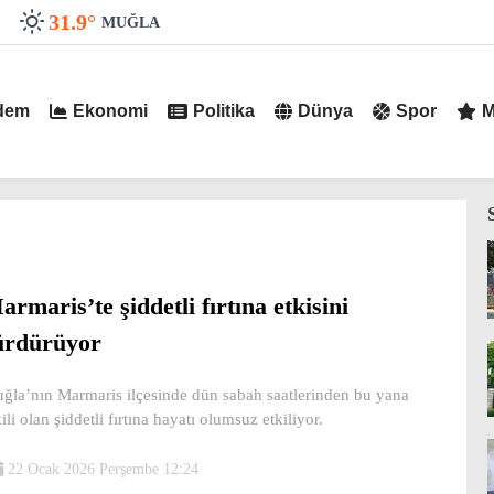
31.9
°
MUĞLA
dem
Ekonomi
Politika
Dünya
Spor
M
armaris’te şiddetli fırtına etkisini
ürdürüyor
ğla’nın Marmaris ilçesinde dün sabah saatlerinden bu yana
ili olan şiddetli fırtına hayatı olumsuz etkiliyor.
22 Ocak 2026 Perşembe 12:24