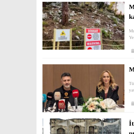
M
k
Mu
Ye
M
Tü
ya
İ
p