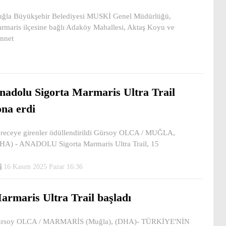
ğla Büyükşehir Belediyesi MUSKİ Genel Müdürlüğü,
rmaris ilçesine bağlı Adaköy Mahallesi, Aktaş Koyu ve
nnet
nadolu Sigorta Marmaris Ultra Trail
ona erdi
receye girenler ödüllendirildi Gürsoy OLCA / MUĞLA,
HA) - ANADOLU Sigorta Marmaris Ultra Trail, 15
16 Kasım 2025 Pazar 16:36
armaris Ultra Trail başladı
rsoy OLCA / MARMARİS (Muğla), (DHA)- TÜRKİYE'NİN