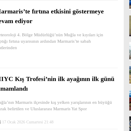
armaris’te fırtına etkisini göstermeye
evam ediyor
teoroloji 4. Bölge Müdürlüğü’nün Muğla ve kıyıları için
ptığı fırtına uyarısının ardından Marmaris’te sabah
atlerinden
IYC Kış Trofesi’nin ilk ayağının ilk günü
amamlandı
ğla’nın Marmaris ilçesinde kış yelken yarışlarının en büyüğü
arak belirtilen ve Uluslararası Marmaris Yat Spor
17 Ocak 2026 Cumartesi 21:48