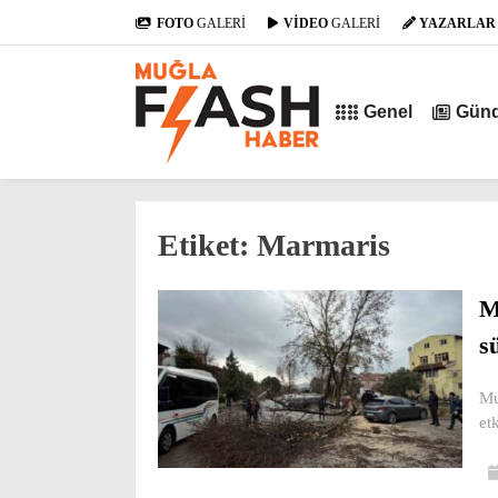
FOTO
GALERİ
VİDEO
GALERİ
YAZARLAR
Genel
Gün
Etiket:
Marmaris
M
s
Mu
etk