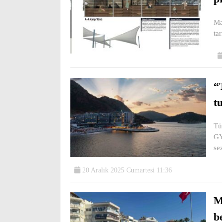
Ma
ta
“
t
Tü
GY
se
20 Aralık 2025 Cumartesi 11:36
M
b