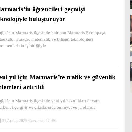
armaris’in öğrencileri geçmişi
eknolojiyle buluşturuyor
ğla’nın Marmaris ilçesinde bulunan Marmaris Evrenpaşa
taokulu, Türkçe, matematik ve bilişim teknolojileri
retmenlerinin iş birliğiyle
eni yıl için Marmaris’te trafik ve güvenlik
nlemleri artırıldı
ğla’nın Marmaris ilçesinde yeni yıl hazırlıkları devam
erken, ilçe giriş ve çıkışlarında emniyet ve jandarma
31 Aralık 2025 Çarşamba 17:48