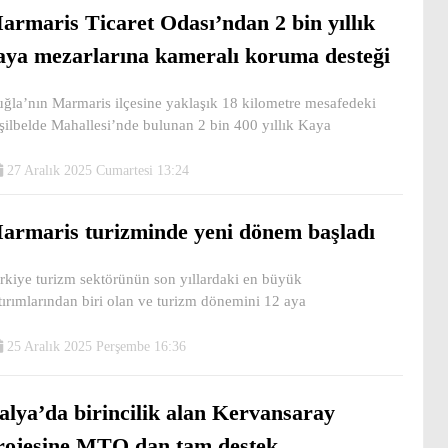
armaris Ticaret Odası’ndan 2 bin yıllık
aya mezarlarına kameralı koruma desteği
ğla’nın Marmaris ilçesine yaklaşık 18 kilometre mesafedeki
şilbelde Mahallesi’nde bulunan 2 bin 400 yıllık Kaya
27 Aralık 2025 Cumartesi 13:24
armaris turizminde yeni dönem başladı
rkiye turizm sektörünün son yıllardaki en büyük
tırımlarından biri olan ve turizm dönemini 12 aya
25 Aralık 2025 Perşembe 16:36
talya’da birincilik alan Kervansaray
rojesine MTO dan tam destek