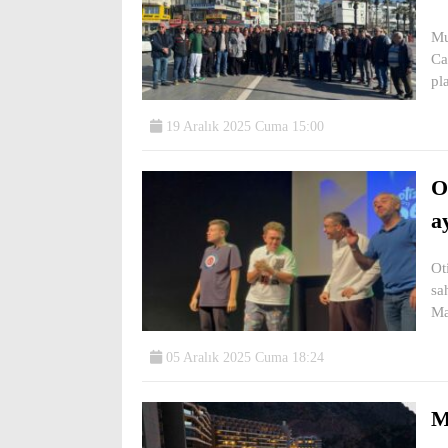
Mu
Ca
pl
19 Aralık 2025 Cuma 15:00
O
a
Ot
sa
Ma
05 Aralık 2025 Cuma 18:24
M