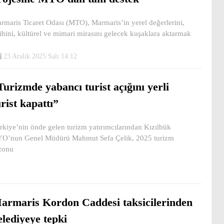
rmaris Ticaret Odası (MTO), Marmaris’in yerel değerlerini,
rihini, kültürel ve mimari mirasını gelecek kuşaklara aktarmak
23 Aralık 2025 Salı 14:12
Turizmde yabancı turist açığını yerli
urist kapattı”
rkiye’nin önde gelen turizm yatırımcılarından Kızılbük
O’nun Genel Müdürü Mahmut Sefa Çelik, 2025 turizm
zonu
armaris Kordon Caddesi taksicilerinden
elediyeye tepki