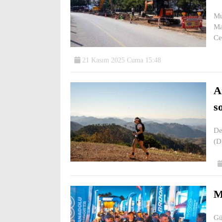
Mu
Ma
Ce
21 Kasım 2025 Cuma 15:48
A
s
De
(D
M
Gü