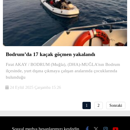
Bodrum’da 17 kaçak göçmen yakalandı
Fırat AKAY / BODRUM (Muğla), (DHA)-MUĞLA'nın Bodrum
ilçesinde, yurt dışına çıkmaya çalışan aralarında çocuklarında
bulunduğu
24 Eylül 2025 Çarşamba 15:26
1
2
Sonraki
Sosyal medya hesaplarımızı keşfedin