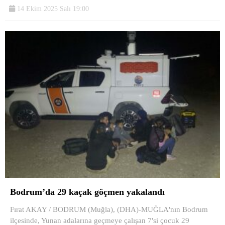
14 Ekim 2025 Salı 19:00
Bodrum’da 29 kaçak göçmen yakalandı
Fırat AKAY / BODRUM (Muğla), (DHA)-MUĞLA'nın Bodrum
ilçesinde, Yunan adalarına geçmeye çalışan 7'si çocuk 29