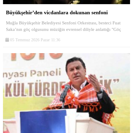
Büyükşehir’den vicdanlara dokunan senfoni
Muğla Büyükşehir Belediyesi Senfoni Orkestrası, besteci Fuat
Saka’nın göç olgusunu müziğin evrensel diliyle anlattığı "Göç
05 Temmuz 2026 Pazar 11:36