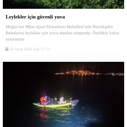
Leylekler için güvenli yuva
Muğla’nın Milas ilçesi Ekinanbarı Mahallesi’nde Büyükşehir
Belediyesi leylekler için yuva alanları oluşturdu. Özellikle bahar
aylarından
20 Ocak 2026 Salı 15:12