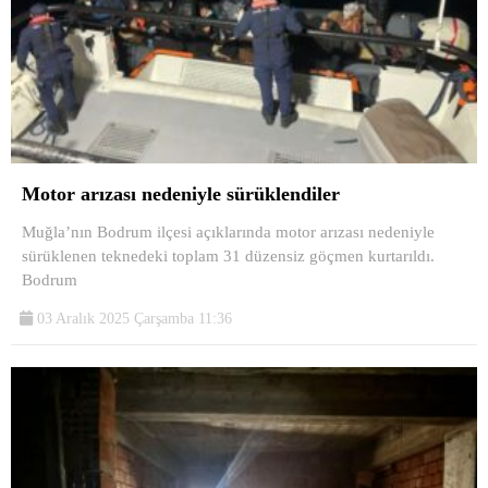
Motor arızası nedeniyle sürüklendiler
Muğla’nın Bodrum ilçesi açıklarında motor arızası nedeniyle
sürüklenen teknedeki toplam 31 düzensiz göçmen kurtarıldı.
Bodrum
03 Aralık 2025 Çarşamba 11:36