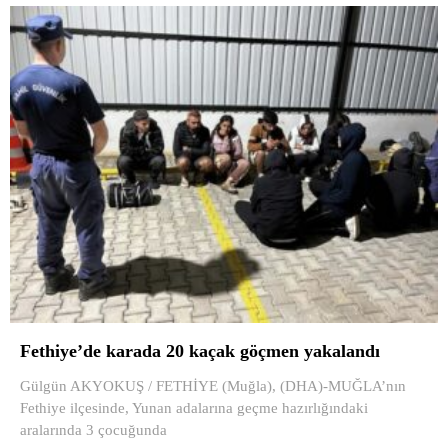
Fethiye’de karada 20 kaçak göçmen yakalandı
Gülgün AKYOKUŞ / FETHİYE (Muğla), (DHA)-MUĞLA’nın
Fethiye ilçesinde, Yunan adalarına geçme hazırlığındaki
aralarında 3 çocuğunda