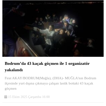
Bodrum’da 43 kaçak göçmen ile 1 organizatör
yakalandı
Fırat AKAY/BODRUM(Muğla), (DHA)- MUĞLA'nın Bodrum
ilçesinde yurt dışına çıkmaya çalışan lastik bottaki 43 kaçak
göçmen
15 Ekim 2025 Çarşamba 16:00