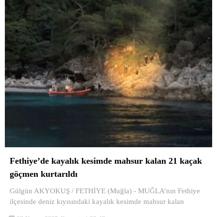
Fethiye’de kayalık kesimde mahsur kalan 21 kaçak
göçmen kurtarıldı
Gülgün AKYOKUŞ / FETHİYE (Muğla) - MUĞLA’nın Fethiye
ilçesinde deniz kıyısındaki kayalık kesimde mahsur kalan