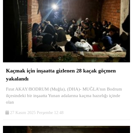
Kaçmak için inşaatta gizlenen 28 kaçak göçmen
yakalandı
Fırat AKAY/BODRUM (Muğla), (DHA)- MUĞLA’nın Bodrum
ilçesindeki bir inşaatta Yunan adalarına kaçma hazırlığı içinde
olan
27 Kasım 2025 Perşembe 12:48