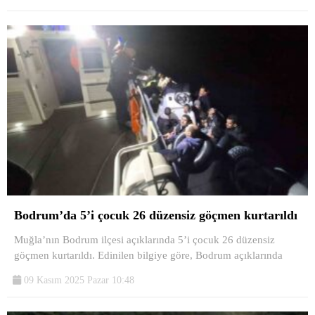
Bodrum’da 5’i çocuk 26 düzensiz göçmen kurtarıldı
Muğla’nın Bodrum ilçesi açıklarında 5’i çocuk 26 düzensiz
göçmen kurtarıldı. Edinilen bilgiye göre, Bodrum açıklarında
09 Kasım 2025 Pazar 10:48