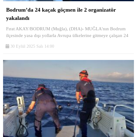
Bodrum’da 24 kaçak göçmen ile 2 organizatör
yakalandı
Fırat AKAY/BODRUM (Muğla), (DHA)- MUĞLA'nın Bodrum
ilçesinde yasa dışı yollarla Avrupa ülkelerine gitmeye çalışan 24
30 Eylül 2025 Salı 14:00