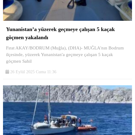
Yunanistan’a yüzerek geçmeye çalışan 5 kaçak
göçmen yakalandı
Fırat AKAY/BODRUM (Muğla), (DHA)- MUĞLA'nın Bodrum
ilçesinde, yüzerek Yunanistan'a geçmeye çalışan 5 kaçak
göçmen Sahil
26 Eylül 2025 Cuma 11:36