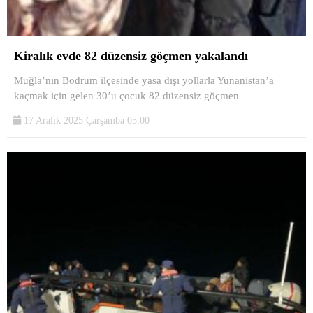
Kiralık evde 82 düzensiz göçmen yakalandı
Muğla’nın Bodrum ilçesinde yasa dışı yollarla Yunanistan’a
kaçmak için gelen 30’u çocuk 82 düzensiz göçmen
17 Aralık 2025 Çarşamba 05:00