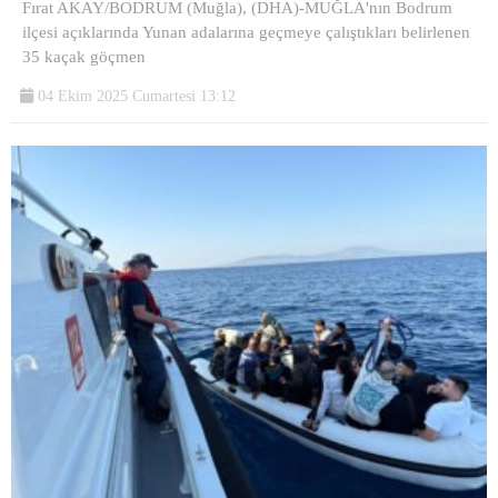
Fırat AKAY/BODRUM (Muğla), (DHA)-MUĞLA'nın Bodrum
ilçesi açıklarında Yunan adalarına geçmeye çalıştıkları belirlenen
35 kaçak göçmen
04 Ekim 2025 Cumartesi 13:12