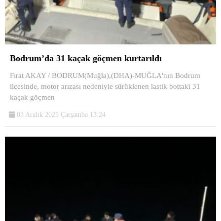
Bodrum’da 31 kaçak göçmen kurtarıldı
Fırat AKAY / BODRUM(Muğla),(DHA)-MUĞLA'nın Bodrum
ilçesinde, motor arızası nedeniyle sürüklenen lastik bottaki 31
kaçak göçmen
03 Aralık 2025 Çarşamba 13:24