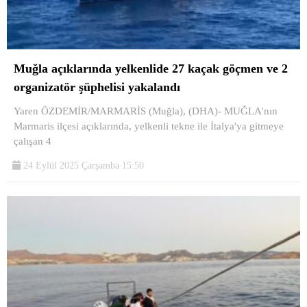
Muğla açıklarında yelkenlide 27 kaçak göçmen ve 2
organizatör şüphelisi yakalandı
Yaren ÖZDEMİR/MARMARİS (Muğla), (DHA)- MUĞLA'nın
Marmaris ilçesi açıklarında, yelkenli tekne ile İtalya'ya gitmeye
çalışan 4
24 Eylül 2025 Çarşamba 15:50