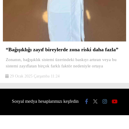
“Bağışıklığı zayıf bireylerde zona riski daha fazla”
Zonanın, bağışıklık sistemi üzerindeki baskıyı artıran veya bu
sistemi zayıflatan birçok farklı faktör nedeniyle ortaya
29 Ocak 2025 Çarşamba 11:24
Sosyal medya hesaplarımızı keşfedin