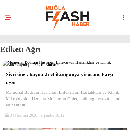
Etiket:
Ağrı
Sivrisinek kaynaklı chikungunya virüsüne karşı
uyarı
Memorial Bodrum Hastanesi Enfeksiyon Hastalıkları ve Klinik
Mikrobiyoloji Uzmanı Muharrem Güler, chikungunya virüsünün
en belirgin
04 Haziran 2026 Perşembe 10:12